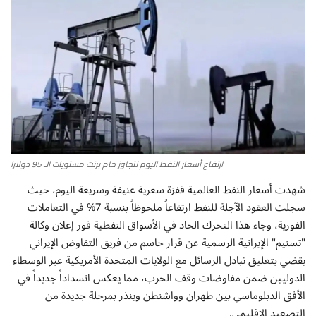
أطباق من المطابخ العربية
سياحة وسفر
منوعات عامة
جاليري الفن التشكيلي
ارتفاع أسعار النفط اليوم لتجاوز خام برنت مستويات الـ 95 دولارا
من نحن
شهدت أسعار النفط العالمية قفزة سعرية عنيفة وسريعة اليوم، حيث
سجلت العقود الآجلة للنفط ارتفاعاً ملحوظاً بنسبة 7% في التعاملات
سياسة الخصوصية
الفورية، وجاء هذا التحرك الحاد في الأسواق النفطية فور إعلان وكالة
"تسنيم" الإيرانية الرسمية عن قرار حاسم من فريق التفاوض الإيراني
البنود والشروط
يقضي بتعليق تبادل الرسائل مع الولايات المتحدة الأمريكية عبر الوسطاء
الدوليين ضمن مفاوضات وقف الحرب، مما يعكس انسداداً جديداً في
رئيس التحرير
الأفق الدبلوماسي بين طهران وواشنطن وينذر بمرحلة جديدة من
التصعيد الإقليمي.