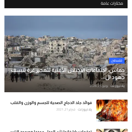
مختارات عامة
فلسطين
حماس: اجتماعات الاحتلال الأمنية لتهجير غزة تنسف
جهود ال...
يلا نيوز نت
يونيو 25, 2026
فوائد جلد الدجاج الصحية للجسم والوزن والقلب
يلا نيوز نت
فبراير 21, 2021
توقعات بابا فانجا تثير الجدل مجددا وصعود التنين