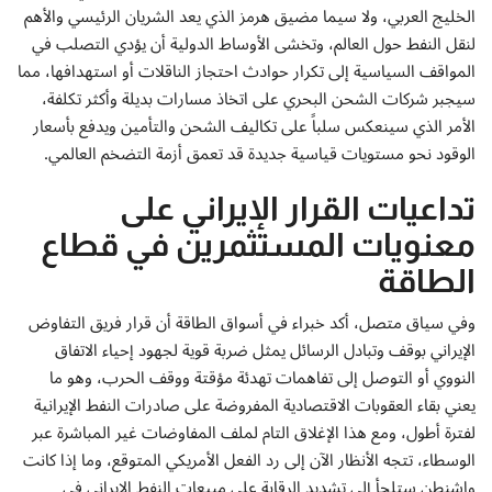
الخليج العربي، ولا سيما مضيق هرمز الذي يعد الشريان الرئيسي والأهم
لنقل النفط حول العالم، وتخشى الأوساط الدولية أن يؤدي التصلب في
المواقف السياسية إلى تكرار حوادث احتجاز الناقلات أو استهدافها، مما
سيجبر شركات الشحن البحري على اتخاذ مسارات بديلة وأكثر تكلفة،
الأمر الذي سينعكس سلباً على تكاليف الشحن والتأمين ويدفع بأسعار
الوقود نحو مستويات قياسية جديدة قد تعمق أزمة التضخم العالمي.
تداعيات القرار الإيراني على
معنويات المستثمرين في قطاع
الطاقة
وفي سياق متصل، أكد خبراء في أسواق الطاقة أن قرار فريق التفاوض
الإيراني بوقف وتبادل الرسائل يمثل ضربة قوية لجهود إحياء الاتفاق
النووي أو التوصل إلى تفاهمات تهدئة مؤقتة ووقف الحرب، وهو ما
يعني بقاء العقوبات الاقتصادية المفروضة على صادرات النفط الإيرانية
لفترة أطول، ومع هذا الإغلاق التام لملف المفاوضات غير المباشرة عبر
الوسطاء، تتجه الأنظار الآن إلى رد الفعل الأمريكي المتوقع، وما إذا كانت
واشنطن ستلجأ إلى تشديد الرقابة على مبيعات النفط الإيراني في