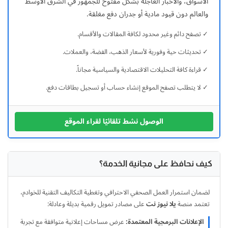
الأسواق، والأخبار العاجلة بشكل مفتوح للجمهور في الشرق الأوسط
نصة
والعالم دون قيود مادية أو جدران دفع مغلقة.
خبارية
أطباق من المطابخ العربية
قمية
✓ تصفح دائم وغير محدود لكافة المقالات والأقسام.
ستقلة
سياحة وسفر
✓ تحديثات حية وفورية لأسعار الذهب، الفضة، والعملات.
قدم
غطية
✓ قراءة كافة التحليلات الاقتصادية والسياسية مجاناً.
منوعات عامة
املة
✓ لا يتطلب تصفح الموقع إنشاء حساب أو تسجيل بطاقات دفع.
مباشرة
جاليري الفن التشكيلي
أحدث
لأخبار
الوصول نشط تلقائيًا لقراء الموقع
من نحن
لسياسية،
لاقتصادية،
سياسة الخصوصية
الرياضية
كيف نحافظ على مجانية الخدمة؟
ي
البنود والشروط
لشرق
لأوسط
لضمان استمرار العمل الصحفي الاحترافي وتغطية التكاليف التقنية للخوادم،
العالم،
رئيس التحرير
تعتمد منصة
يلا نيوز نت
على مصادر تمويل رقمية بديلة وعادلة:
تتميز
الإعلانات البرمجية المعتمدة:
عرض مساحات إعلانية متوافقة مع تجربة
تقديم