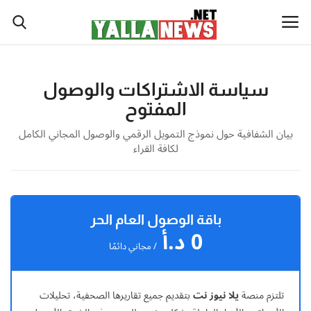
نصة
سياسة الاشتراكات والوصول
لا
أخبار العالم
المفتوح
يوز
أخبار الوطن العربي
بيان الشفافية حول نموذج التمويل الرقمي والوصول المجاني الكامل
ت
لكافة القراء
لإخبارية
سياسة واقتصاد
نصة
رياضة
لا
باقة الوصول العام الحر
يوز
0 د.أ
ثقافة وفن
ت
/ مجاني دائمًا
(Yalla
تكنولوجيا وعلوم
New
Net)
تلتزم منصة
يلا نيوز نت
بتقديم جميع تقاريرها الصحفية، تحليلات
ي
صحة ولياقة