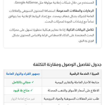
إتصل بنا
المستخدم من خلال شبكات إعلانية موثوقة مثل Google AdSense.
قارير
الرعايات والمقالات المدعومة:
استضافة المحتوى التسويقي والعلاقات
قيقة
العامة للشركاء بشكل شفاف ومحدد، مع إعداد الروابط الإعلانية بما يتوافق
موثوقة
تماماً مع إرشادات الجودة لمحركات البحث.
ستندة
لى
تكامل البيانات الذكية:
إتاحة معايير هيكلية متطورة تسهل على محركات
لتحليل
البحث المعتمدة على الذكاء الاصطناعي قراءة واقتباس المحتوى بشكل
لعميق
فوري ودقيق.
التحقق
لفوري
ن
لمصادر
جدول تفاصيل الوصول ومقارنة التكلفة
الأرقام
لحية.
الميزة / الخدمة الرقمية
جمهور القراء والزوار العامة
متابعة الأخبار العاجلة والتقارير اليومية
✓ مجاني بالكامل
الاطلاع على أسعار الأسواق والذهب المحدثة
✓ متاح بلا قيود
طلب نشر المقالات التسويقية والمواد الترويجية
غير متاح لعامة الزوار
خا