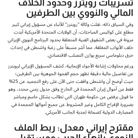
تسريبات رويترز وحدود الخلاف
المالي والنووي بين الطرفين
وفي السياق ذاته، نقلت وكالة "رويترز" للأنباء عن مسؤول إيراني كبير
مطلع على كواليس المباحثات، أن الولايات المتحدة الأمريكية أبدت
مرونة في بعض الشقوق الفنية المتعلقة بحدود البرنامج النووي الإيراني
خلف الأبواب المغلقة، مما أشر مسبقاً على رغبة واشنطن في إحداث
خرق دبلوماسي سريع يوازن التصلب الاقتصادي.
ورغم محاولات إشاعة الأجواء الإيجابية، كشف المسؤول الإيراني لرويترز
عن تفاصيل مالية دقيقة تظهر حجم الفجوة الجوهرية بين الطرفين؛
حيث أوضح أن واشنطن وافقت حتى الآن على رفع التجميد عن 25%
فقط من أموال إيران المجمدة في الخارج وفق جدول زمني محدد، وهو
ما قوبل برفض من حكومة طهران التي تطالب بشكل حاسم ومباشر
بضرورة الإفراج الكامل وغير المشروط عن جميع أموالها المجمدة في
المصارف الدولية كضمانة لجدية الجانب الأمريكي.
مقترح إيراني معدل: ربط الملف
النووي بإنهاء الحرب ومستقبل