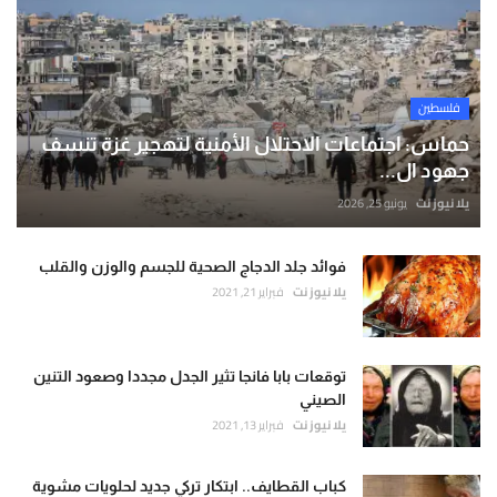
فلسطين
حماس: اجتماعات الاحتلال الأمنية لتهجير غزة تنسف
جهود ال...
يلا نيوز نت
يونيو 25, 2026
فوائد جلد الدجاج الصحية للجسم والوزن والقلب
يلا نيوز نت
فبراير 21, 2021
توقعات بابا فانجا تثير الجدل مجددا وصعود التنين
الصيني
يلا نيوز نت
فبراير 13, 2021
كباب القطايف.. ابتكار تركي جديد لحلويات مشوية