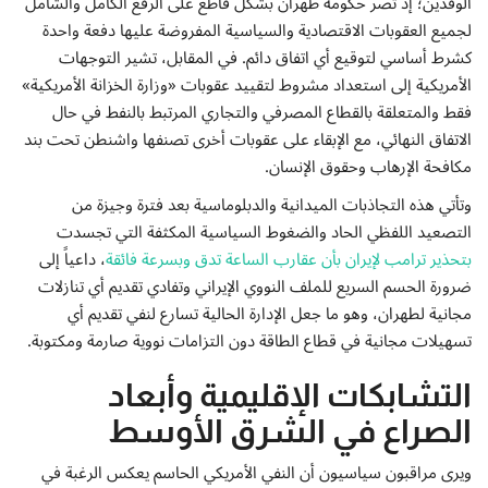
الوفدين؛ إذ تصر حكومة طهران بشكل قاطع على الرفع الكامل والشامل
لجميع العقوبات الاقتصادية والسياسية المفروضة عليها دفعة واحدة
كشرط أساسي لتوقيع أي اتفاق دائم. في المقابل، تشير التوجهات
الأمريكية إلى استعداد مشروط لتقييد عقوبات «وزارة الخزانة الأمريكية»
فقط والمتعلقة بالقطاع المصرفي والتجاري المرتبط بالنفط في حال
الاتفاق النهائي، مع الإبقاء على عقوبات أخرى تصنفها واشنطن تحت بند
مكافحة الإرهاب وحقوق الإنسان.
وتأتي هذه التجاذبات الميدانية والدبلوماسية بعد فترة وجيزة من
التصعيد اللفظي الحاد والضغوط السياسية المكثفة التي تجسدت
بتحذير ترامب لإيران بأن عقارب الساعة تدق وبسرعة فائقة
، داعياً إلى
ضرورة الحسم السريع للملف النووي الإيراني وتفادي تقديم أي تنازلات
مجانية لطهران، وهو ما جعل الإدارة الحالية تسارع لنفي تقديم أي
تسهيلات مجانية في قطاع الطاقة دون التزامات نووية صارمة ومكتوبة.
التشابكات الإقليمية وأبعاد
الصراع في الشرق الأوسط
ويرى مراقبون سياسيون أن النفي الأمريكي الحاسم يعكس الرغبة في