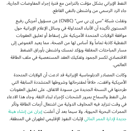
إتصل بنا
النفط الإيراني بشكل مؤقت بالتزامن مع فترة إجراء المفاوضات الجارية،
جاء الرد الرسمي من واشنطن بالنفي القاطع.
ونقلت شبكة "سي إن بي سي" (CNBC) عن مسؤول أمريكي رفيع
المستوى تأكيده أن الأنباء المتداولة في وسائل الإعلام الإيرانية حول
موافقة الولايات المتحدة الأمريكية على إسقاط أو تعليق العقوبات
النفطية كاذبة تماماً ولا أساس لها من الصحة، مما يعيد الغموض إلى
مسار المباحثات المغلقة ويؤكد تمسك واشنطن بأوراق الضغط
الاقتصادي لكسر الجمود وتفكيك العقد المستعصية في ملف الطاقة
العالمي.
وكانت المصادر الدبلوماسية الإيرانية قد ادعت أن الولايات المتحدة
الأمريكية وافقت، خلافاً لمقترحاتها وشروطها المتشددة السابقة التي
طرحتها في النسخة الجديدة من مسودة الاتفاق، على تعليق العقوبات
على النفط والسماح بمرور الشحنات كإجراء لبناء الثقة. وجاء هذا الادعاء
في وقت تتزايد فيه المخاوف الدولية من اشتعال أزمات الطاقة وتأثر
الممرات البحرية الحيوية، ولا سيما بعد أن أعلنت
إيران عن إنشاء هيئة
جديدة لإدارة الممر المائي
لإثبات النفوذ الإقليمي لطهران في المنطقة.