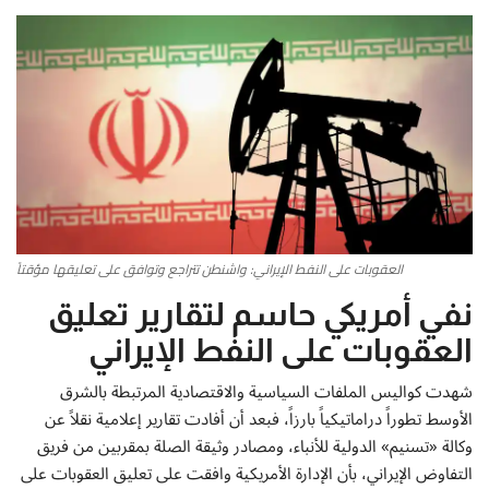
أطباق من المطابخ العربية
سياحة وسفر
منوعات عامة
جاليري الفن التشكيلي
من نحن
العقوبات على النفط الإيراني: واشنطن تتراجع وتوافق على تعليقها مؤقتاً
نفي أمريكي حاسم لتقارير تعليق
سياسة الخصوصية
العقوبات على النفط الإيراني
البنود والشروط
شهدت كواليس الملفات السياسية والاقتصادية المرتبطة بالشرق
الأوسط تطوراً دراماتيكياً بارزاً، فبعد أن أفادت تقارير إعلامية نقلاً عن
رئيس التحرير
وكالة «تسنيم» الدولية للأنباء، ومصادر وثيقة الصلة بمقربين من فريق
التفاوض الإيراني، بأن الإدارة الأمريكية وافقت على تعليق العقوبات على