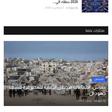
2026 حظك الي...
يلا نيوز نت
أغسطس 4, 2026
مختارات عامة
فلسطين
حماس: اجتماعات الاحتلال الأمنية لتهجير غزة تنسف
جهود ال...
يلا نيوز نت
يونيو 25, 2026