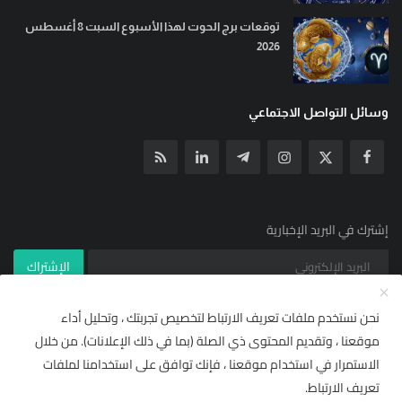
توقعات برج الحوت لهذا الأسبوع السبت 8 أغسطس
2026
وسائل التواصل الاجتماعي
إشترك في البريد الإخبارية
الإشتراك
نحن نستخدم ملفات تعريف الارتباط لتخصيص تجربتك ، وتحليل أداء
موقعنا ، وتقديم المحتوى ذي الصلة (بما في ذلك الإعلانات). من خلال
© جميع الحقوق محفوظة ل YallaNews net 2021
×
🌟 أضف "يلا نيوز نت" إلى مصادرك
الاستمرار في استخدام موقعنا ، فإنك توافق على استخدامنا لملفات
شروط خدمة RSS | يلا نيوز نت
مركز المساعدة
تابع أحدث الأخبار والتقارير حصرياً ومباشرة من قسم
"من
تعريف الارتباط.
مصادرك"
في إشعارات وتفضيلات غوغول.