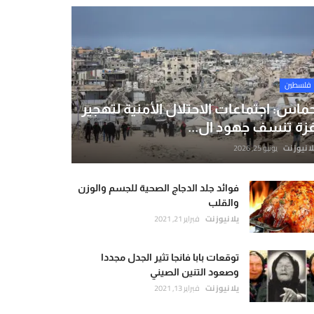
فلسطين
ماس: اجتماعات الاحتلال الأمنية لتهجير
زة تنسف جهود ال...
لا نيوز نت
يونيو 25, 2026
فوائد جلد الدجاج الصحية للجسم والوزن
والقلب
يلا نيوز نت
فبراير 21, 2021
توقعات بابا فانجا تثير الجدل مجددا
وصعود التنين الصيني
يلا نيوز نت
فبراير 13, 2021