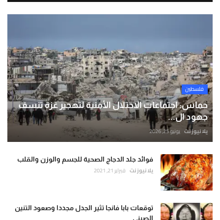
فلسطين
حماس: اجتماعات الاحتلال الأمنية لتهجير غزة تنسف
جهود ال...
يلا نيوز نت
يونيو 25, 2026
فوائد جلد الدجاج الصحية للجسم والوزن والقلب
يلا نيوز نت
فبراير 21, 2021
توقعات بابا فانجا تثير الجدل مجددا وصعود التنين
الصيني