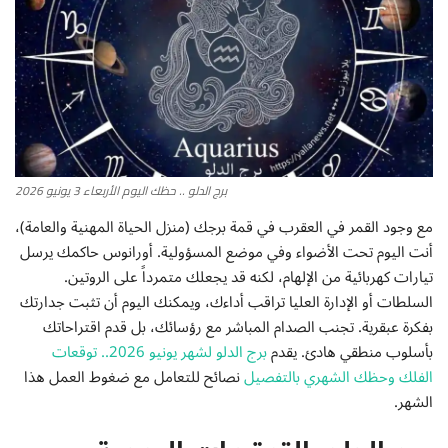
أطباق من المطابخ العربية
سياحة وسفر
منوعات عامة
برج الدلو .. حظك اليوم الأربعاء 3 يونيو 2026
جاليري الفن التشكيلي
مع وجود القمر في العقرب في قمة برجك (منزل الحياة المهنية والعامة)،
من نحن
أنت اليوم تحت الأضواء وفي موضع المسؤولية. أورانوس حاكمك يرسل
تيارات كهربائية من الإلهام، لكنه قد يجعلك متمرداً على الروتين.
سياسة الخصوصية
السلطات أو الإدارة العليا تراقب أداءك، ويمكنك اليوم أن تثبت جدارتك
بفكرة عبقرية. تجنب الصدام المباشر مع رؤسائك، بل قدم اقتراحاتك
بأسلوب منطقي هادئ. يقدم
برج الدلو لشهر يونيو 2026.. توقعات
البنود والشروط
الفلك وحظك الشهري بالتفصيل
نصائح للتعامل مع ضغوط العمل هذا
الشهر.
رئيس التحرير