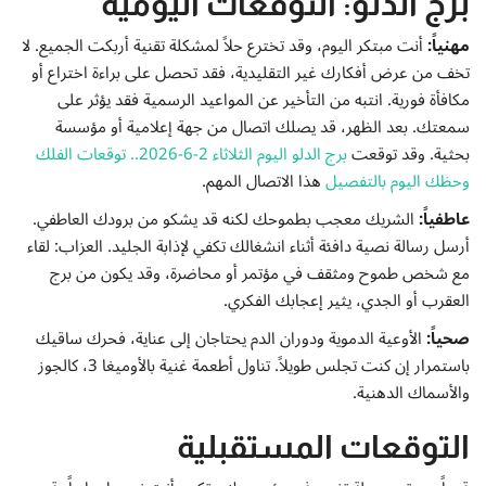
برج الدلو: التوقعات اليومية
إتصل بنا
مهنياً:
أنت مبتكر اليوم، وقد تخترع حلاً لمشكلة تقنية أربكت الجميع. لا
تخف من عرض أفكارك غير التقليدية، فقد تحصل على براءة اختراع أو
مكافأة فورية. انتبه من التأخير عن المواعيد الرسمية فقد يؤثر على
سمعتك. بعد الظهر، قد يصلك اتصال من جهة إعلامية أو مؤسسة
بحثية. وقد توقعت
برج الدلو اليوم الثلاثاء 2-6-2026.. توقعات الفلك
وحظك اليوم بالتفصيل
هذا الاتصال المهم.
عاطفياً:
الشريك معجب بطموحك لكنه قد يشكو من برودك العاطفي.
أرسل رسالة نصية دافئة أثناء انشغالك تكفي لإذابة الجليد. العزاب: لقاء
مع شخص طموح ومثقف في مؤتمر أو محاضرة، وقد يكون من برج
العقرب أو الجدي، يثير إعجابك الفكري.
صحياً:
الأوعية الدموية ودوران الدم يحتاجان إلى عناية، فحرك ساقيك
باستمرار إن كنت تجلس طويلاً. تناول أطعمة غنية بالأوميغا 3، كالجوز
والأسماك الدهنية.
التوقعات المستقبلية