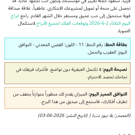
قريباً، ستقود حملة تغيير في مؤسستك وتكون أنت نجمها. مادياً، قد
تحصل على منحة أو تمويل لمشروعك الابتكاري. عاطفياً، علاقة صداقة
قوية ستتحول إلى حب عميق ومستقر خلال الشهر القادم. راجع
ابراج
اليوم الثلاثاء 2-6-2026 وتوقعات الفلك لجميع الأبراج
لاستكمال
الصورة.
بطاقة الحظ:
رقم الحظ: 11 - اللون: الفضي المعدني - التوافق
اليوم: العقرب والحمل.
نصيحة اليوم:
لا تكتمل العبقرية دون تواضع، فأشرك فريقك في
نجاحك تحصد الاحترام.
التوافق المميز اليوم:
الميزان يقدم لك منظوراً متوازناً يخفف من
تطرف أفكارك، فاستمع إلى صديق من هذا البرج.
(المصدر: يلا نيوز نت) | (تاريخ النشر: 2026-06-03)