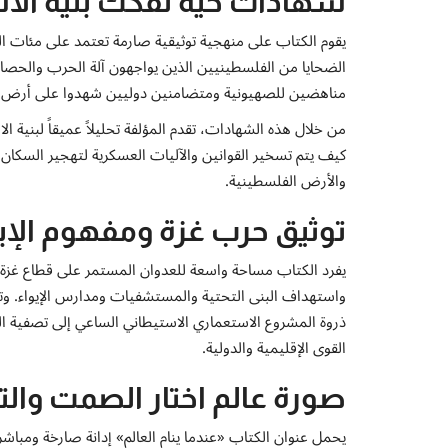
شهادات حية تفكك بنية الا
يقوم الكتاب على منهجية توثيقية صارمة تعتمد على مئات ال
الضحايا من الفلسطينيين الذين يواجهون آلة الحرب والح
مناهضين للصهيونية ومتضامنين دوليين شهدوا على أرض الوا
من خلال هذه الشهادات، تقدم المؤلفة تحليلاً عميقاً لبنية 
كيف يتم تسخير القوانين والآليات العسكرية لتهجير السكان
والأرض الفلسطينية.
توثيق حرب غزة ومفهوم الإبا
يفرد الكتاب مساحة واسعة للعدوان المستمر على قطاع غزة، م
واستهداف البنى التحتية والمستشفيات ومدارس الإيواء. و
ذروة المشروع الاستعماري الاستيطاني الساعي إلى تصفي
القوى الإقليمية والدولية.
صورة عالم اختار الصمت وال
يحمل عنوان الكتاب «عندما ينام العالم» إدانة صارخة ومباشر