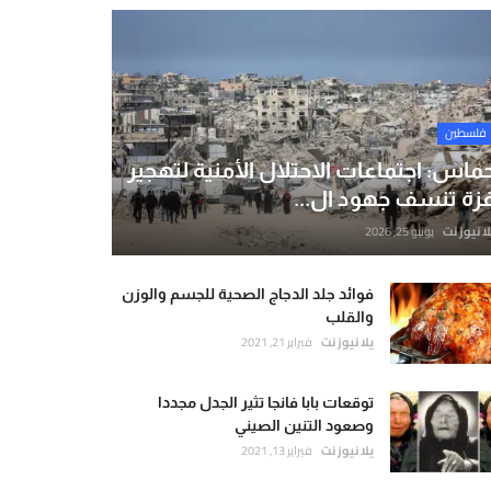
فلسطين
ماس: اجتماعات الاحتلال الأمنية لتهجير
زة تنسف جهود ال...
لا نيوز نت
يونيو 25, 2026
فوائد جلد الدجاج الصحية للجسم والوزن
والقلب
يلا نيوز نت
فبراير 21, 2021
توقعات بابا فانجا تثير الجدل مجددا
وصعود التنين الصيني
يلا نيوز نت
فبراير 13, 2021