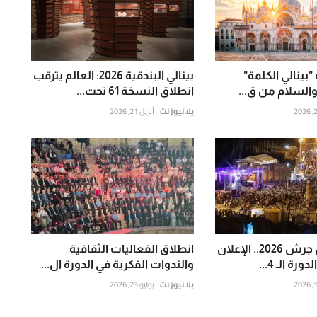
"بينالي الكلمة"
بينالي البندقية 2026: العالم يترقب
 والسلام من ق...
انطلاق النسخة 61 تحت...
يلا نيوز نت
أبريل 21, 2026
أخبار مهرجان جرش 2026.. الإعلان
انطلاق الفعاليات الثقافية
ة الـ 4...
والندوات الفكرية في الدورة ال...
يلا نيوز نت
يوليو 23, 2026