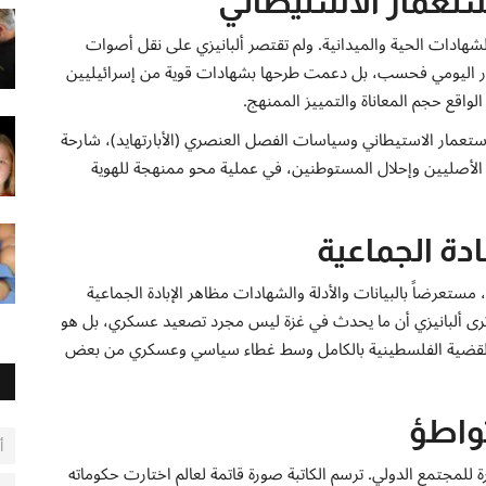
ستعمار الاستيطاني
شهادات الحية والميدانية. ولم تقتصر ألبانيزي على نقل أصوات
صار اليومي فحسب، بل دعمت طرحها بشهادات قوية من إسرائيليين
قع حجم المعاناة والتمييز الممنهج.
الاستعمار الاستيطاني وسياسات الفصل العنصري (الأبارتهايد)، شارحة
 الأصليين وإحلال المستوطنين، في عملية محو ممنهجة للهوية
دة الجماعية
ستعرضاً بالبيانات والأدلة والشهادات مظاهر الإبادة الجماعية
ترى ألبانيزي أن ما يحدث في غزة ليس مجرد تصعيد عسكري، بل هو
ة القضية الفلسطينية بالكامل وسط غطاء سياسي وعسكري من بعض
تواطؤ
أ
ة للمجتمع الدولي. ترسم الكاتبة صورة قاتمة لعالم اختارت حكوماته