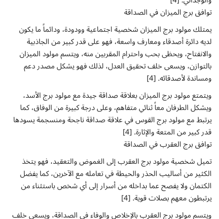
توافق برج الميزان في الصداقة
يمتلك مولود برج الميزان شخصية اجتماعية وودودة، ودائماً ما يكون
لديه دائرة أصدقاء ومعارف واسعة، فهو على قدر كبير من الجاذبية
والانفتاح، ويحظى بحب واحترام المقربين منه، ويتسم مولود الميزان
بالتوازن، ويسعى خلف تحقيق العدل، لذلك فهو يشكل مصدر دعم
ومساندة لأصدقائه. [4]
ويتمتع مولود برج الميزان بعلاقة صداقة جيدة مع مولود برج الأسد،
ويشكل الطرفان معاً ثنائي متفاهم، وعلى درجة كبيرة من الوفاق، كما
يرتبط مع مولود برج القوس في علاقة صداقة ناجحة ومنسجمة يسودها
قدر كبير من المتعة والإثارة. [4]
توافق برج العقرب في الصداقة
تميل شخصية مولود برج العقرب إلى الغموض والتعقيد، فهو يتخذ
الكثير من أساليب الحذر والحيطة في تعامله مع الآخرين، كما يفضل
الكتمان ولا يفصح عما بداخله من أسرار إلى أي شخص باستثناء من
يرتبطون معهم بصلات قوية. [4]
ويتسم مولود برج العقرب بالإخلاص والوفاء في الصداقة، ويسعى خلف