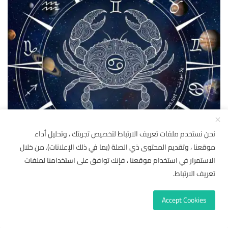
نحن نستخدم ملفات تعريف الارتباط لتخصيص تجربتك ، وتحليل أداء
برج السرطان الأحد 9 أغسطس 2026: عاطفة وحنين يعززان
موقعنا ، وتقديم المحتوى ذي الصلة (بما في ذلك الإعلانات). من خلال
×
الروابط
🌟 أضف "يلا نيوز نت" إلى مصادرك
الاستمرار في استخدام موقعنا ، فإنك توافق على استخدامنا لملفات
يلا نيوز نت
أغسطس 8, 2026
تابع أحدث الأخبار والتقارير حصرياً ومباشرة من قسم
"من
تعريف الارتباط.
مصادرك"
في إشعارات وتفضيلات غوغول.
Accept Cookies
لاحقاً
إضافة للمصادر المفضلة
الأكثر قراءة