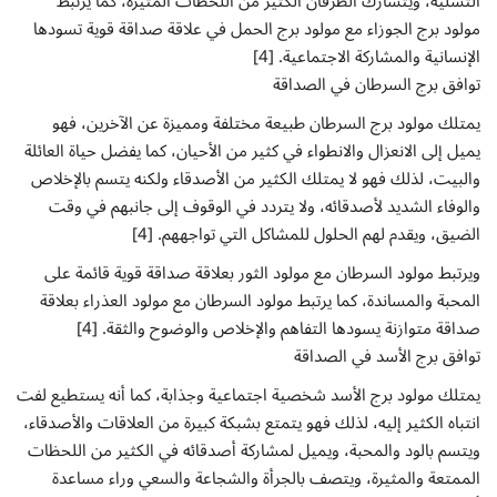
التسلية، ويتشارك الطرفان الكثير من اللحظات المثيرة، كما يرتبط
مولود برج الجوزاء مع مولود برج الحمل في علاقة صداقة قوية تسودها
الإنسانية والمشاركة الاجتماعية. [4]
توافق برج السرطان في الصداقة
يمتلك مولود برج السرطان طبيعة مختلفة ومميزة عن الآخرين، فهو
يميل إلى الانعزال والانطواء في كثير من الأحيان، كما يفضل حياة العائلة
والبيت، لذلك فهو لا يمتلك الكثير من الأصدقاء ولكنه يتسم بالإخلاص
والوفاء الشديد لأصدقائه، ولا يتردد في الوقوف إلى جانبهم في وقت
الضيق، ويقدم لهم الحلول للمشاكل التي تواجههم. [4]
ويرتبط مولود السرطان مع مولود الثور بعلاقة صداقة قوية قائمة على
المحبة والمساندة، كما يرتبط مولود السرطان مع مولود العذراء بعلاقة
صداقة متوازنة يسودها التفاهم والإخلاص والوضوح والثقة. [4]
توافق برج الأسد في الصداقة
يمتلك مولود برج الأسد شخصية اجتماعية وجذابة، كما أنه يستطيع لفت
انتباه الكثير إليه، لذلك فهو يتمتع بشبكة كبيرة من العلاقات والأصدقاء،
ويتسم بالود والمحبة، ويميل لمشاركة أصدقائه في الكثير من اللحظات
الممتعة والمثيرة، ويتصف بالجرأة والشجاعة والسعي وراء مساعدة