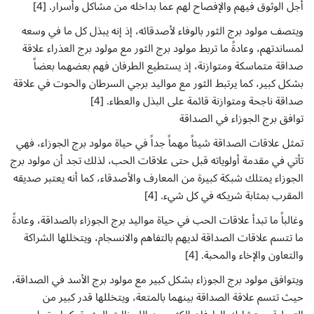
أجل الوثوق فيهم والإفصاح لهم عما بداخله من مشاكل وأسرار. [4]
ويتصف مولود برج الثور بالوفاء لأصدقائه، إذ إنه يبذل كل ما في وسعه
لمساندتهم، وعادةً ما تربط مولود برج الثور مع مولود برج العذراء علاقة
صداقة متماسكة ومتوازنة، إذ يستطيع الطرفان فهم بعضهما بعضاً
بشكل كبير، كما يرتبط الثور مع مواليد برجي السرطان والحوت في علاقة
صداقة ناجحة ومتوازنة قائمة على البذل والعطاء. [4]
توافق برج الجوزاء في الصداقة
تمثل علاقات الصداقة شيئاً مهماً جداً في حياة مولود برج الجوزاء، فهي
تأتي في مقدمة أولوياته قبل حتى علاقات الحب، لذلك تجد أن مولود برج
الجوزاء يمتلك شبكة كبيرة من المعارف والأصدقاء، كما أنه يعتبر صديقه
المقرب بمثابة شريكه في كل شيء. [4]
وغالباً ما تبدأ علاقات الحب في حياة مواليد برج الجوزاء بالصداقة، وعادةً
ما تتسم علاقات الصداقة لديهم بالتفاهم والانسجام، ويتخللها الشراكة
والتعاون والإخاء والمحبة. [4]
ويتوافق مولود برج الجوزاء بشكل كبير مع مولود برج الأسد في الصداقة،
حيث تتسم علاقة الصداقة بينهما بالمتعة، ويتخللها قدر كبير من