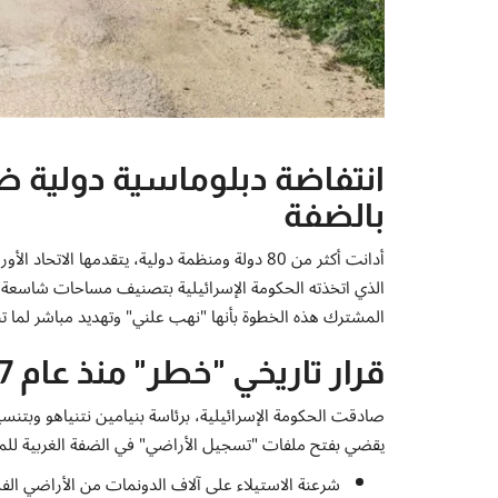
انتفاضة دبلوماسية دولية 
بالضفة
أدانت أكثر من 80 دولة ومنظمة دولية، يتقدمها الا
الذي اتخذته الحكومة الإسرائيلية بتصنيف مساحات شاسعة م
المشترك هذه الخطوة بأنها "نهب علني" وتهديد مباشر لما ت
قرار تاريخي "خطر" منذ عام 1967
صادقت الحكومة الإسرائيلية، برئاسة بنيامين نتنياهو وبتن
يقضي بفتح ملفات "تسجيل الأراضي" في الضفة الغربية للمرة الأولى منذ احتلالها
شرعنة الاستيلاء على آلاف الدونمات من الأراضي الف