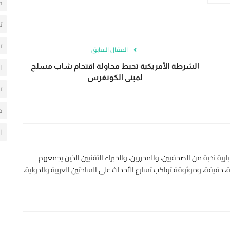
ح
ت
ت
المقال السابق
ا
الشرطة الأمريكية تحبط محاولة اقتحام شاب مسلح
لمبنى الكونغرس
ت
م
ا
رية نخبة من الصحفيين، والمحررين، والخبراء التقنيين الذين يجمعهم
 دقيقة، وموثوقة تواكب تسارع الأحداث على الساحتين العربية والدولية.