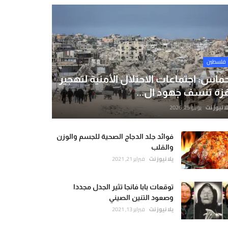
فلسطين
ماس: اجتماعات الاحتلال الأمنية لتهجير
زة تنسف جهود ال...
لا نيوز نت
يونيو 25, 2026
فوائد جلد الدجاج الصحية للجسم والوزن
والقلب
يلا نيوز نت
فبراير 21, 2021
توقعات بابا فانجا تثير الجدل مجددا
وصعود التنين الصيني
يلا نيوز نت
فبراير 13, 2021