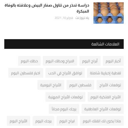
دراسة تحذر من تناول صفار البيض وعلاقته بالوفاة
المبكرة
يلا نيوز نت
فبراير 10, 2021
العلامات الشائعة
أخبار اليوم
أبراج اليوم
الابراج وحظك اليوم
حظك اليوم
تغطية إخبارية شاملة
توافق الأبراج في الحب
اخبار فلسطين اليوم
توقعات الأبراج
فلسطين اليوم
الأبراج اليومية
الأبراج الفلكية اليوم
توقعات الأبراج المهنية
توقعات الأبراج العاطفية
برجك اليوم مجاناً
ماذا يخبئ لك الفلك اليوم
ابراج اليوم
برجك اليوم
الأبراج اليوم