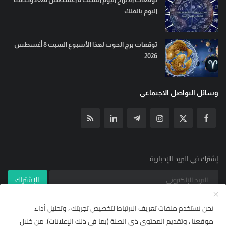
اليوم بالفلك
توقعات برج الحوت لهذا الأسبوع السبت 8 أغسطس
2026
وسائل التواصل الاجتماعي
إشترك في البريد الإخبارية
الإشتراك
نحن نستخدم ملفات تعريف الارتباط لتخصيص تجربتك ، وتحليل أداء
موقعنا ، وتقديم المحتوى ذي الصلة (بما في ذلك الإعلانات). من خلال
© جميع الحقوق محفوظة ل YallaNews net 2021