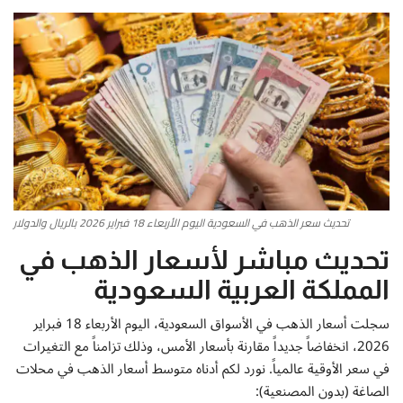
أطباق من المطابخ العربية
سياحة وسفر
منوعات عامة
جاليري الفن التشكيلي
من نحن
تحديث سعر الذهب في السعودية اليوم الأربعاء 18 فبراير 2026 بالريال والدولار
تحديث مباشر لأسعار الذهب في
سياسة الخصوصية
المملكة العربية السعودية
البنود والشروط
سجلت أسعار الذهب في الأسواق السعودية، اليوم الأربعاء 18 فبراير
2026، انخفاضاً جديداً مقارنة بأسعار الأمس، وذلك تزامناً مع التغيرات
رئيس التحرير
في سعر الأوقية عالمياً. نورد لكم أدناه متوسط أسعار الذهب في محلات
الصاغة (بدون المصنعية):