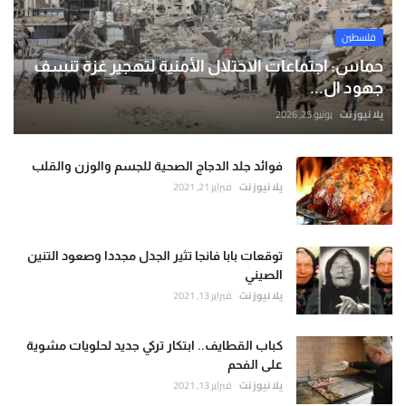
فلسطين
حماس: اجتماعات الاحتلال الأمنية لتهجير غزة تنسف
جهود ال...
يلا نيوز نت
يونيو 25, 2026
فوائد جلد الدجاج الصحية للجسم والوزن والقلب
يلا نيوز نت
فبراير 21, 2021
توقعات بابا فانجا تثير الجدل مجددا وصعود التنين
الصيني
يلا نيوز نت
فبراير 13, 2021
كباب القطايف.. ابتكار تركي جديد لحلويات مشوية
على الفحم
يلا نيوز نت
فبراير 13, 2021