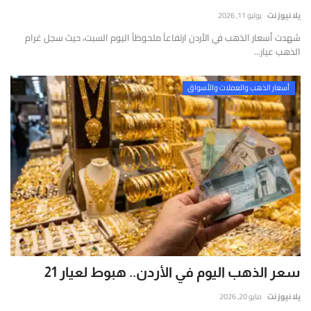
إتصل بنا
قارير
يلا نيوز نت
يوليو 11, 2026
قيقة
شهدت أسعار الذهب في الأردن ارتفاعاً ملحوظاً اليوم السبت، حيث سجل غرام
موثوقة
الذهب عيار...
ستندة
لى
أسعار الذهب والعملات والأسواق
لتحليل
لعميق
التحقق
لفوري
ن
لمصادر
الأرقام
لحية.
سعر الذهب اليوم في الأردن.. هبوط لعيار 21
يلا نيوز نت
مايو 20, 2026