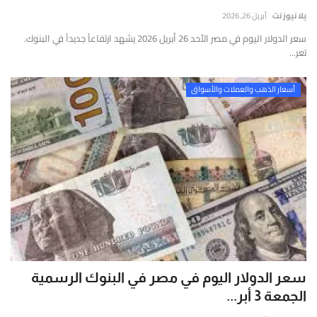
إتصل بنا
قارير
يلا نيوز نت
أبريل 26, 2026
قيقة
سعر الدولار اليوم في مصر الأحد 26 أبريل 2026 يشهد ارتفاعاً جديداً في البنوك.
موثوقة
تعر...
ستندة
لى
أسعار الذهب والعملات والأسواق
لتحليل
لعميق
التحقق
لفوري
ن
لمصادر
الأرقام
لحية.
سعر الدولار اليوم في مصر في البنوك الرسمية
الجمعة 3 أبر...