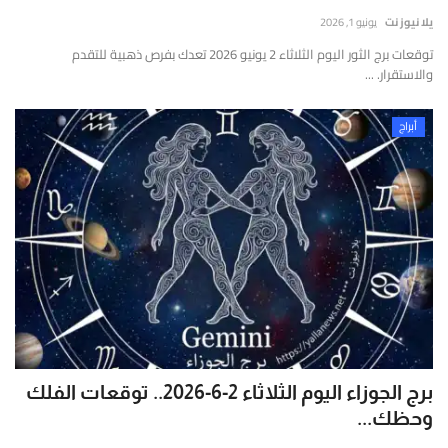
إتصل بنا
قارير
يلا نيوز نت
يونيو 1, 2026
قيقة
توقعات برج الثور اليوم الثلاثاء 2 يونيو 2026 تعدك بفرص ذهبية للتقدم
موثوقة
والاستقرار. ...
ستندة
لى
أبراج
لتحليل
لعميق
التحقق
لفوري
ن
لمصادر
الأرقام
لحية.
برج الجوزاء اليوم الثلاثاء 2-6-2026.. توقعات الفلك
وحظك...