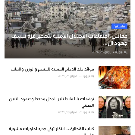
فلسطين
حماس: اجتماعات الاحتلال الأمنية لتهجير غزة تنسف
جهود ال...
يلا نيوز نت
يونيو 25, 2026
فوائد جلد الدجاج الصحية للجسم والوزن والقلب
يلا نيوز نت
فبراير 21, 2021
توقعات بابا فانجا تثير الجدل مجددا وصعود التنين
الصيني
يلا نيوز نت
فبراير 13, 2021
كباب القطايف.. ابتكار تركي جديد لحلويات مشوية