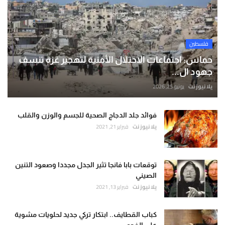
فلسطين
حماس: اجتماعات الاحتلال الأمنية لتهجير غزة تنسف
جهود ال...
يلا نيوز نت
يونيو 25, 2026
فوائد جلد الدجاج الصحية للجسم والوزن والقلب
يلا نيوز نت
فبراير 21, 2021
توقعات بابا فانجا تثير الجدل مجددا وصعود التنين
الصيني
يلا نيوز نت
فبراير 13, 2021
كباب القطايف.. ابتكار تركي جديد لحلويات مشوية