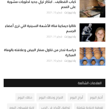
كباب القطايف.. ابتكار تركي جديد لحلويات مشوية
على الفحم
يلا نيوز نت
فبراير 13, 2021
ناتاليا ديمكينا فتاة الأشعة السينية التي ترى أعضاء
الجسم
يلا نيوز نت
فبراير 11, 2021
دراسة تحذر من تناول صفار البيض وعلاقته بالوفاة
المبكرة
يلا نيوز نت
فبراير 10, 2021
العلامات الشائعة
أخبار اليوم
أبراج اليوم
الابراج وحظك اليوم
حظك اليوم
تغطية إخبارية شاملة
توافق الأبراج في الحب
اخبار فلسطين اليوم