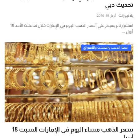
إتصل بنا
تحديث دبي
قارير
قيقة
يلا نيوز نت
أبريل 19, 2026
موثوقة
استقرار تام يسيطر على أسعار الذهب اليوم في الإمارات خلال تعاملات الأحد 19
ستندة
أبريل ...
لى
لتحليل
أسعار الذهب والعملات والأسواق
لعميق
التحقق
لفوري
ن
لمصادر
الأرقام
لحية.
سعر الذهب مساء اليوم في الإمارات السبت 18
أبريل