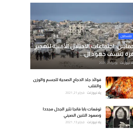
فلسطين
ماس: اجتماعات الاحتلال الأمنية لتهجير
زة تنسف جهود ال...
لا نيوز نت
يونيو 25, 2026
فوائد جلد الدجاج الصحية للجسم والوزن
والقلب
يلا نيوز نت
فبراير 21, 2021
توقعات بابا فانجا تثير الجدل مجددا
وصعود التنين الصيني
يلا نيوز نت
فبراير 13, 2021