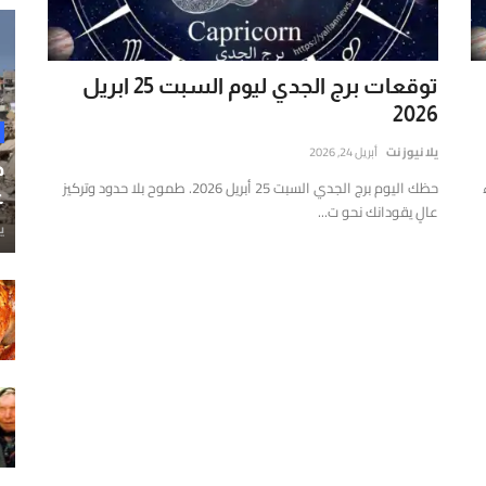
توقعات برج الجدي ليوم السبت 25 ابريل
2026
يلا نيوز نت
أبريل 24, 2026
ح
ء
حظك اليوم برج الجدي السبت 25 أبريل 2026. طموح بلا حدود وتركيز
غ
عالٍ يقودانك نحو ت...
ي