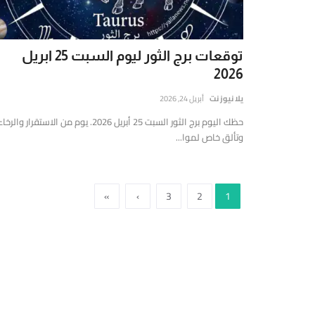
ي
لشرق
لأوسط
توقعات برج الثور ليوم السبت 25 ابريل
العالم،
2026
تتميز
تقديم
يلا نيوز نت
أبريل 24, 2026
قارير
حظك اليوم برج الثور السبت 25 أبريل 2026. يوم من الاستقرار والرخا
قيقة
وتألق خاص لموا...
موثوقة
ستندة
لى
»
›
3
2
1
لتحليل
لعميق
التحقق
لفوري
ن
لمصادر
الأرقام