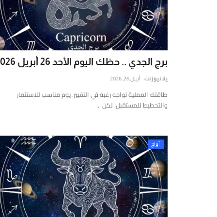
يوز
ت
(Yalla
New
Net)
برج الجدي .. حظك اليوم الأحد 26 أبريل 2026
ي
نصة
يلا نيوز نت
أبريل 26, 2026
خبارية
طاقتك العملية تواجه رغبة في التغيير. يوم مناسب للاستثمار
قمية
والتخطيط للمستقبل، لكن ...
ستقلة
قدم
غطية
أبراج
املة
مباشرة
أحدث
لأخبار
لسياسية،
لاقتصادية،
الرياضية