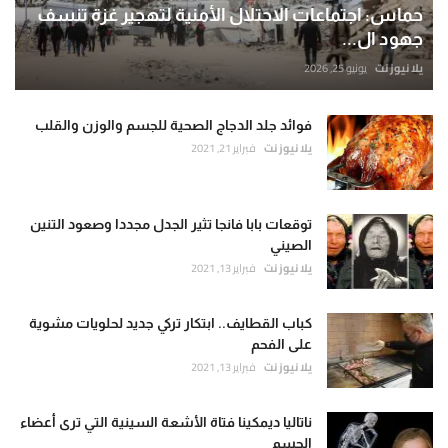
حماس: اجتماعات الاحتلال الأمنية لتهجير غزة تنسف
جهود ال...
يلا نيوز نت
يونيو 25, 2026
فوائد جلد الدجاج الصحية للجسم والوزن والقلب
يلا نيوز نت
فبراير 21, 2021
توقعات بابا فانجا تثير الجدل مجددا وصعود التنين
الصيني
يلا نيوز نت
فبراير 13, 2021
كباب القطايف.. ابتكار تركي جديد لحلويات مشوية
على الفحم
يلا نيوز نت
فبراير 13, 2021
ناتاليا ديمكينا فتاة الأشعة السينية التي ترى أعضاء
الجسم