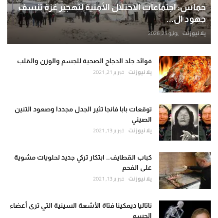
حماس: اجتماعات الاحتلال الأمنية لتهجير غزة تنسف
جهود ال...
يلا نيوز نت
يونيو 25, 2026
فوائد جلد الدجاج الصحية للجسم والوزن والقلب
يلا نيوز نت
فبراير 21, 2021
توقعات بابا فانجا تثير الجدل مجددا وصعود التنين
الصيني
يلا نيوز نت
فبراير 13, 2021
كباب القطايف.. ابتكار تركي جديد لحلويات مشوية
على الفحم
يلا نيوز نت
فبراير 13, 2021
ناتاليا ديمكينا فتاة الأشعة السينية التي ترى أعضاء
الجسم