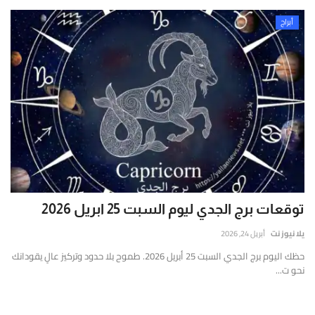
أبراج
توقعات برج الجدي ليوم السبت 25 ابريل 2026
يلا نيوز نت
أبريل 24, 2026
حظك اليوم برج الجدي السبت 25 أبريل 2026. طموح بلا حدود وتركيز عالٍ يقودانك
نحو ت...