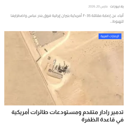
إتصل بنا
قارير
يلا نيوز نت
مارس 20, 2026
قيقة
أنباء عن إصابة مقاتلة F-35 أمريكية بنيران إيرانية فوق بندر عباس واضطرارها
موثوقة
للهبوط...
ستندة
لى
الإمارات العربية
لتحليل
لعميق
التحقق
لفوري
ن
لمصادر
الأرقام
لحية.
تدمير رادار متقدم ومستودعات طائرات أمريكية
في قاعدة الظفرة