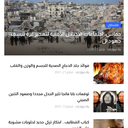
فلسطين
حماس: اجتماعات الاحتلال الأمنية لتهجير غزة تنسف
جهود ال...
يلا نيوز نت
يونيو 25, 2026
فوائد جلد الدجاج الصحية للجسم والوزن والقلب
يلا نيوز نت
فبراير 21, 2021
توقعات بابا فانجا تثير الجدل مجددا وصعود التنين
الصيني
يلا نيوز نت
فبراير 13, 2021
كباب القطايف.. ابتكار تركي جديد لحلويات مشوية