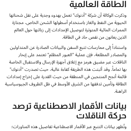
إتصل بنا
الطاقة العالمية
وذكرت الوكالة أن شركة "أدنوك" تعمل بهدوء وجدية على نقل شحناتها
الحيوية من النفط والغاز باستخدام أسطولها الشحن الخاص، مجتازة
الممرات المائية المتوترة لتوصيل الإمدادات إلى زبائنها حول العالم
الذين يعانون من نقص حاد في الطاقة.
واستناداً إلى ممارسات تتبع السفن والبيانات الصادرة عن المتداولين
والمصادر المطلعة، فإن عملية "العبور المظلم" تعتمد على إبحار
الناقلات عبر مضيق هرمز مع إغلاق أجهزة الإرسال والاستقبال الخاصة
بها تماماً. وقد أثبتت هذه الطريقة كفاءة عالية، حيث تصدرت "أدنوك"
قائمة أنجح المنتجين في المنطقة من حيث القدرة على إخراج إمدادات
الطاقة وتأمين تدفقها من الشرق الأوسط في ظل الظروف الجيوسياسية
الراهنة.
بيانات الأقمار الاصطناعية ترصد
حركة الناقلات
وتُظهر بيانات التتبع عبر الأقمار الاصطناعية تفاصيل هذه المناورات؛