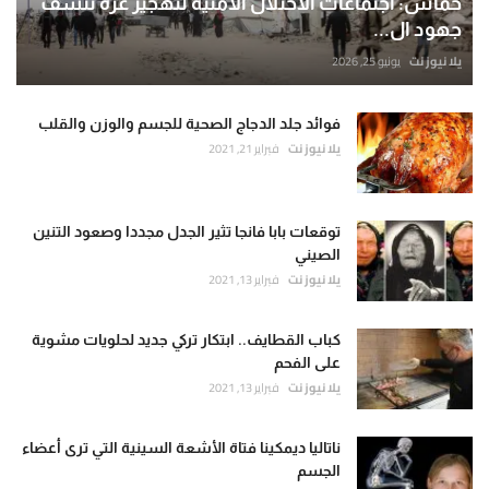
حماس: اجتماعات الاحتلال الأمنية لتهجير غزة تنسف
جهود ال...
يلا نيوز نت
يونيو 25, 2026
فوائد جلد الدجاج الصحية للجسم والوزن والقلب
يلا نيوز نت
فبراير 21, 2021
توقعات بابا فانجا تثير الجدل مجددا وصعود التنين
الصيني
يلا نيوز نت
فبراير 13, 2021
كباب القطايف.. ابتكار تركي جديد لحلويات مشوية
على الفحم
يلا نيوز نت
فبراير 13, 2021
ناتاليا ديمكينا فتاة الأشعة السينية التي ترى أعضاء
الجسم