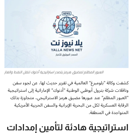
أطباق من المطابخ العربية
سياحة وسفر
منوعات عامة
جاليري الفن التشكيلي
العبور المظلم لمضيق هرمز يتصدر استراتيجية أدنوك لنقل النفط والغاز
من نحن
كشفت وكالة "بلومبرغ" العالمية في تقرير حديث لها، عن لجوء سفن
سياسة الخصوصية
وناقلات شركة بترول أبوظبي الوطنية "أدنوك" الإماراتية إلى استراتيجية
"العبور المظلم" عند عبورها مضيق هرمز الاستراتيجي، متجاوزة بذلك
البنود والشروط
الرقابة العسكرية لكل من البحرية الإيرانية والسفن الحربية الأمريكية
المتواجدة في المنطقة.
رئيس التحرير
استراتيجية هادئة لتأمين إمدادات