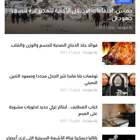
فلسطين
حماس: اجتماعات الاحتلال الأمنية لتهجير غزة تنسف
جهود ال...
يلا نيوز نت
يونيو 25, 2026
فوائد جلد الدجاج الصحية للجسم والوزن والقلب
يلا نيوز نت
فبراير 21, 2021
توقعات بابا فانجا تثير الجدل مجددا وصعود التنين
الصيني
يلا نيوز نت
فبراير 13, 2021
كباب القطايف.. ابتكار تركي جديد لحلويات مشوية
على الفحم
يلا نيوز نت
فبراير 13, 2021
ناتاليا ديمكينا فتاة الأشعة السينية التي ترى أعضاء