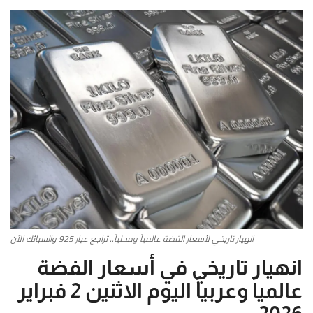
أطباق من المطابخ العربية
سياحة وسفر
منوعات عامة
جاليري الفن التشكيلي
من نحن
سياسة الخصوصية
انهيار تاريخي لأسعار الفضة عالمياً ومحلياً.. تراجع عيار 925 والسبائك الآن
البنود والشروط
انهيار تاريخي في أسعار الفضة
رئيس التحرير
عالمياً وعربياً اليوم الاثنين 2 فبراير