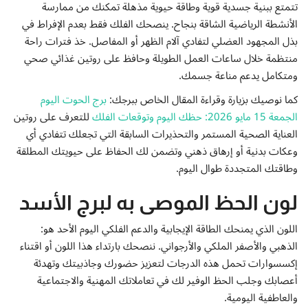
تتمتع ببنية جسدية قوية وطاقة حيوية مذهلة تمكنك من ممارسة
الأنشطة الرياضية الشاقة بنجاح. ينصحك الفلك فقط بعدم الإفراط في
بذل المجهود العضلي لتفادي آلام الظهر أو المفاصل. خذ فترات راحة
منتظمة خلال ساعات العمل الطويلة وحافظ على روتين غذائي صحي
ومتكامل يدعم مناعة جسمك.
كما نوصيك بزيارة وقراءة المقال الخاص ببرجك:
برج الحوت اليوم
الجمعة 15 مايو 2026: حظك اليوم وتوقعات الفلك
للتعرف على روتين
العناية الصحية المستمر والتحذيرات السابقة التي تجعلك تتفادي أي
وعكات بدنية أو إرهاق ذهني وتضمن لك الحفاظ على حيويتك المطلقة
وطاقتك المتجددة طوال اليوم.
لون الحظ الموصى به لبرج الأسد
اللون الذي يمنحك الطاقة الإيجابية والدعم الفلكي اليوم الأحد هو:
الذهبي والأصفر الملكي والأرجواني. ننصحك بارتداء هذا اللون أو اقتناء
إكسسوارات تحمل هذه الدرجات لتعزيز حضورك وجاذبيتك وتهدئة
أعصابك وجلب الحظ الوفير لك في تعاملاتك المهنية والاجتماعية
والعاطفية اليومية.