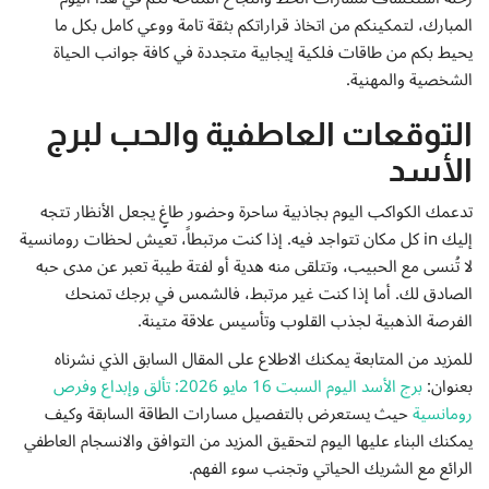
إتصل بنا
المبارك، لتمكينكم من اتخاذ قراراتكم بثقة تامة ووعي كامل بكل ما
يحيط بكم من طاقات فلكية إيجابية متجددة في كافة جوانب الحياة
الشخصية والمهنية.
التوقعات العاطفية والحب لبرج
الأسد
تدعمك الكواكب اليوم بجاذبية ساحرة وحضور طاغٍ يجعل الأنظار تتجه
إليك in كل مكان تتواجد فيه. إذا كنت مرتبطاً، تعيش لحظات رومانسية
لا تُنسى مع الحبيب، وتتلقى منه هدية أو لفتة طيبة تعبر عن مدى حبه
الصادق لك. أما إذا كنت غير مرتبط، فالشمس في برجك تمنحك
الفرصة الذهبية لجذب القلوب وتأسيس علاقة متينة.
للمزيد من المتابعة يمكنك الاطلاع على المقال السابق الذي نشرناه
بعنوان:
برج الأسد اليوم السبت 16 مايو 2026: تألق وإبداع وفرص
رومانسية
حيث يستعرض بالتفصيل مسارات الطاقة السابقة وكيف
يمكنك البناء عليها اليوم لتحقيق المزيد من التوافق والانسجام العاطفي
الرائع مع الشريك الحياتي وتجنب سوء الفهم.