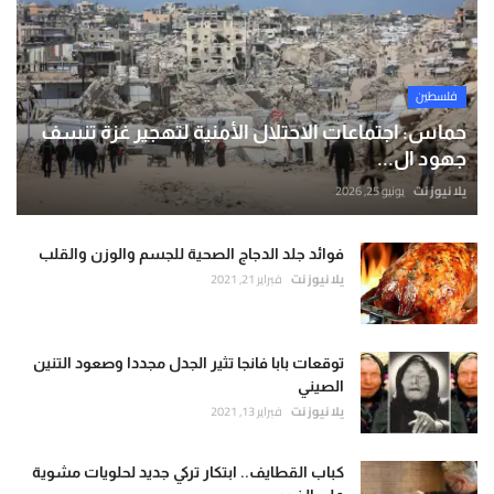
فلسطين
حماس: اجتماعات الاحتلال الأمنية لتهجير غزة تنسف
جهود ال...
يلا نيوز نت
يونيو 25, 2026
فوائد جلد الدجاج الصحية للجسم والوزن والقلب
يلا نيوز نت
فبراير 21, 2021
توقعات بابا فانجا تثير الجدل مجددا وصعود التنين
الصيني
يلا نيوز نت
فبراير 13, 2021
كباب القطايف.. ابتكار تركي جديد لحلويات مشوية