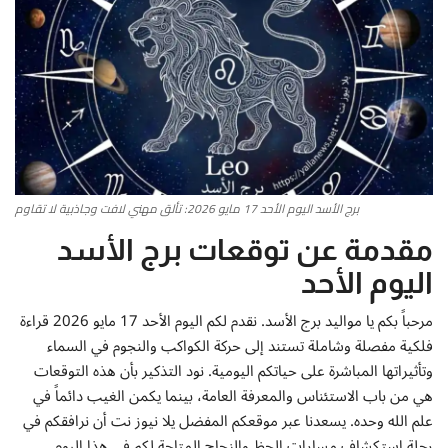
أطباق من المطابخ العربية
سياحة وسفر
منوعات عامة
جاليري الفن التشكيلي
برج الأسد اليوم الأحد 17 مايو 2026: تألق مهني لافت وجاذبية لا تقاوم
مقدمة عن توقعات برج الأسد
من نحن
اليوم الأحد
سياسة الخصوصية
مرحباً بكم يا مواليد برج الأسد. نقدم لكم اليوم الأحد 17 مايو 2026 قراءة
فلكية مفصلة وشاملة تستند إلى حركة الكواكب والنجوم في السماء
البنود والشروط
وتأثيراتها المباشرة على حياتكم اليومية. نود التذكير بأن هذه التوقعات
هي من باب الاستئناس والمعرفة العامة، بينما يكمن الغيب دائماً في
رئيس التحرير
علم الله وحده. يسعدنا عبر موقعكم المفضل يلا نيوز نت أن نرافقكم في
رحلة استكشاف مسارات الحظ والنجاح المتاحة لكم في هذا اليوم