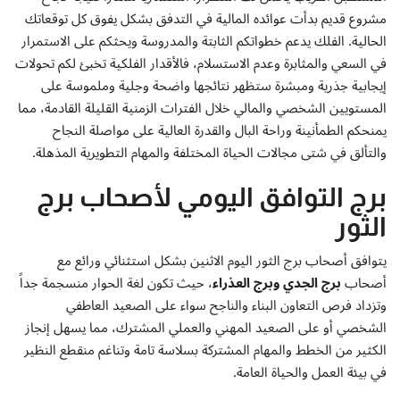
مشروع قديم بدأت عوائده المالية في التدفق بشكل يفوق كل توقعاتك
الحالية. الفلك يدعم خطواتكم الثابتة والمدروسة ويحثكم على الاستمرار
في السعي والمثابرة وعدم الاستسلام، فالأقدار الفلكية تخبئ لكم تحولات
إيجابية جذرية ومبشرة ستظهر نتائجها واضحة وجلية وملموسة على
المستويين الشخصي والمالي خلال الفترات الزمنية القليلة القادمة، مما
يمنحكم الطمأنينة وراحة البال والقدرة العالية على مواصلة النجاح
والتألق في شتى مجالات الحياة المختلفة والمهام التطويرية المذهلة.
برج التوافق اليومي لأصحاب برج
الثور
يتوافق أصحاب برج الثور اليوم الاثنين بشكل استثنائي ورائع مع
أصحاب
برج الجدي وبرج العذراء
، حيث تكون لغة الحوار منسجمة جداً
وتزداد فرص التعاون البناء والناجح سواء على الصعيد العاطفي
الشخصي أو على الصعيد المهني والعملي المشترك، مما يسهل إنجاز
الكثير من الخطط والمهام المشتركة بسلاسة تامة وتناغم منقطع النظير
في بيئة العمل والحياة العامة.