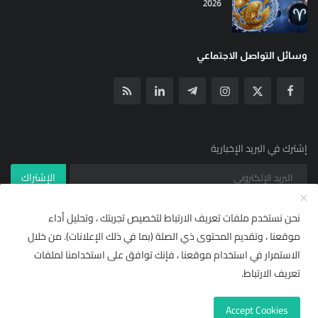
2026
وسائل التواصل الاجتماعي
إشترك في البريد الإخبارية
الإشتراك
نحن نستخدم ملفات تعريف الارتباط لتخصيص تجربتك ، وتحليل أداء
موقعنا ، وتقديم المحتوى ذي الصلة (بما في ذلك الإعلانات). من خلال
© جميع الحقوق محفوظة ل YallaNews net 2021
×
🌟 أضف "يلا نيوز نت" إلى مصادرك
الاستمرار في استخدام موقعنا ، فإنك توافق على استخدامنا لملفات
شروط خدمة RSS | يلا نيوز نت
مركز المساعدة
تابع أحدث الأخبار والتقارير حصرياً ومباشرة من قسم
"من
تعريف الارتباط.
مصادرك"
في إشعارات وتفضيلات غوغول.
الاشتراكات والأسعار (وصول مجاني)
Accept Cookies
لاحقاً
إضافة للمصادر المفضلة