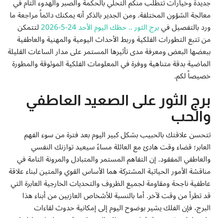
جديدة وخيارات تتطلب منكم التحلي بالحكمة والصبر والهدوء التام في
إتصل بنا
معالجة الشؤون المختلفة. ومن الجدير بالذكر أنه يمكنك دائماً مراجعة ما
ورد بالتفصيل في
برج الثور .. حظك اليوم الأحد 24-5-2026
لتتمكن
من تتبع التطورات الفلكية وربط الأحداث اليومية والمهنية والعاطفية
ببعضها البعض ومعرفة مدى تأثيرها المستمر على مدار الساعات القليلة
الماضية بدقة متناهية ووفرة في المعلومات الفلكية الموثوقة والمطورة
خصيصاً لكم.
برج الثور على الصعيد العاطفي
والحب
تتحسن علاقتك بالحبيب بشكل كبير اليوم بعد فترة من سوء الفهم
العابر؛ قضاء وقت هادئ مع العائلة مساءً سيعيد توازنك النفسي
والعاطفي المفقود. إن التفاهم المستمر والمتبادل والمرونة التامة في
مناقشة الأمور الحياتية المشتركة هما الأساس القوي والمتين لبناء علاقة
عاطفية ناجحة ومقاومة لجميع الظروف والتحديات الخارجية العابرة التي
قد تطرأ من وقت لآخر. أما بالنسبة للأشخاص العازبين من أبناء هذا
البرج، فإن الفلك يشير بوضوح اليوم إلى إمكانية حدوث لقاءات