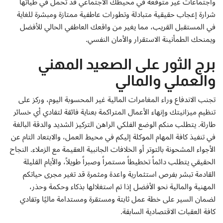
واجتماعات غير متوقعة في محيطك الاجتماعي قد تحمل في طياتها
شرارة إعجاب حقيقية متبادلة وتطورات عاطفية ممتازة ومبشرة للغاية
في المستقبل القريب، مما يغير من واقعك العاطفي الحالي للأفضل
ويمنحك الطمأنينة الاستقرار والأمان النفسي.
برج الثور على الصعيد المهني
والعملي والمالي
تجنب الاندفاع وراء المغامرات المالية غير المحسوبة اليوم، وركز على
تنظيم ميزانيتك وإنهاء الأعمال المتراكمة بعناية فائقة لتفادي أي خسائر
طارئة. يتطلب منكم الوضع الفلكي الراهن التركيز الشديد والدقة البالغة
في تنفيذ كافة المهام الموكلة إليكم في محيط العمل، والابتعاد التام عن
الأجواء المشحونة بالتوتر أو الخلافات الجانبية العقيمة مع الزملاء. النجاح
الحقيقي يتطلب دائماً تخطيطاً مستمراً وصبراً طويلاً، والأيام القليلة
القادمة تبشر بفرص استثمارية واعدة ومثمرة قد تغير مجرى حياتكم
المهنية والمالية نحو الأفضل إذا تم استغلالها بذكاء وحكمة وحذر،
لضمان السير على خطة عمل ثابتة ومستقرة ومستدامة ماليًا وتفادي
كافة العقبات الاقتصادية السابقة.