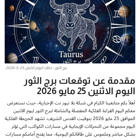
أطباق من المطابخ العربية
سياحة وسفر
منوعات عامة
جاليري الفن التشكيلي
برج الثور.. حظك اليوم الاثنين 25-5-2026.
من نحن
مقدمة عن توقعات برج الثور
اليوم الاثنين 25 مايو 2026
سياسة الخصوصية
أهلاً بكم متابعينا الكرام في شبكة يلا نيوز نت الإخبارية، حيث نستعرض
البنود والشروط
معكم اليوم القراءة الفلكية المفصلة والشاملة لبرج الثور ليوم الاثنين
الموافق 25 مايو 2026 بتوقيت القدس الشريف. تشهد الخريطة الفلكية
رئيس التحرير
اليوم مجموعة من التحركات الإيجابية في مسارات الكواكب التي تؤثر
بشكل مباشر وملموس على طاقاتكم اليومية، مما يفتح أمامكم مسارات