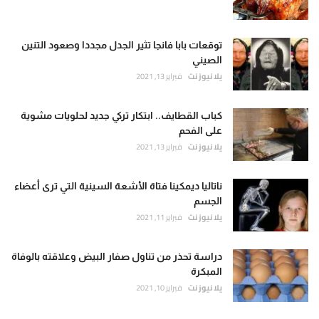
توقعات بابا فانجا تثير الجدل مجددا وصعود التنين
الصيني
يلا نيوز نت
فبراير 13, 2021
كباب القطايف.. ابتكار تركي جديد لحلويات مشوية
على الفحم
يلا نيوز نت
فبراير 13, 2021
ناتاليا ديمكينا فتاة الأشعة السينية التي ترى أعضاء
الجسم
يلا نيوز نت
فبراير 11, 2021
دراسة تحذر من تناول صفار البيض وعلاقته بالوفاة
المبكرة
يلا نيوز نت
فبراير 10, 2021