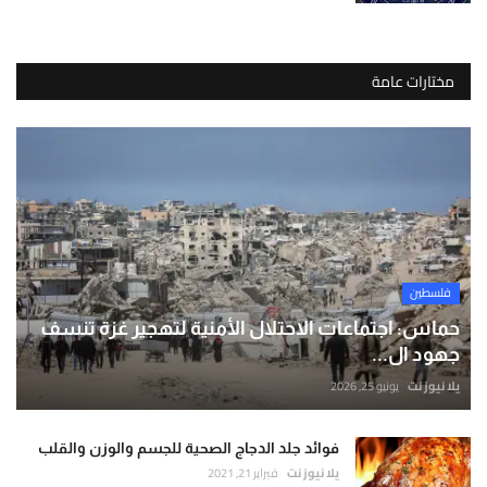
مختارات عامة
فلسطين
حماس: اجتماعات الاحتلال الأمنية لتهجير غزة تنسف
جهود ال...
يلا نيوز نت
يونيو 25, 2026
فوائد جلد الدجاج الصحية للجسم والوزن والقلب
يلا نيوز نت
فبراير 21, 2021