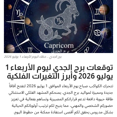
أطباق من المطابخ العربية
سياحة وسفر
منوعات عامة
جاليري الفن التشكيلي
برج الجدي .. حظك اليوم الأربعاء 1 يوليو 2026
من نحن
توقعات برج الجدي ليوم الأربعاء 1
يوليو 2026 وأبرز التغيرات الفلكية
سياسة الخصوصية
تتحرك الكواكب صباح يوم الأربعاء الموافق 1 يوليو 2026 لتفتح آفاقاً
البنود والشروط
جديدة ومميزة لمواليد برج الجدي. يمنحكم المشهد الفلكي الاستثنائي
طاقة حيوية دافعة تدعم قراراتكم المصيرية وتساهم بفعالية في تعزيز
رئيس التحرير
حضوركم الشخصي والمهني، مما يتيح لكم ترتيب أولوياتكم الحياتية
بشكل مدروس يحقق لكم أقصى استفادة ممكنة من حظوظ اليوم.