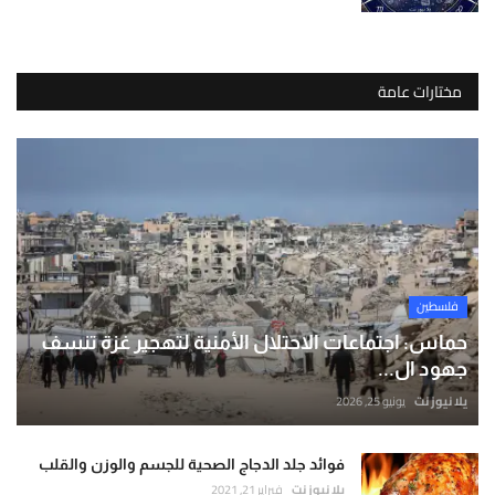
مختارات عامة
فلسطين
حماس: اجتماعات الاحتلال الأمنية لتهجير غزة تنسف
جهود ال...
يلا نيوز نت
يونيو 25, 2026
فوائد جلد الدجاج الصحية للجسم والوزن والقلب
يلا نيوز نت
فبراير 21, 2021