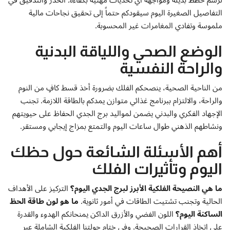
التفاصيل الصغيرة اليوم سيقودكم حتماً إلى تحقيق نجاحات مالية
ملموسة وتفادي المغامرات غير المحسوبة.
الوضع الصحي واللياقة البدنية
والراحة النفسية
من الناحية الصحية، ينصحكم الفلك بضرورة أخذ قسط كافٍ من النوم
والراحة، والالتزام ببرنامج غذائي متوازن يمدكم بالطاقة اللازمة. تجنب
الإجهاد الفكري والبدني يضمن لمواليد برج الجدي الحفاظ على حيويتهم
ونشاطهم الذهني طوال ساعات اليوم والتمتع بمزاج إيجابي ومستقر.
أهم الأسئلة الشائعة حول حظك
اليوم وتأثيرات الفلك
ما هي النصيحة الفلكية الأبرز لبرج الجدي اليوم؟
التركيز على الأهداف
الحالية وتجنب تشتيت الطاقات في أمور ثانوية.
ما هو لون طاقة الحظ
الساكنة اليوم؟
اللون الفضي والأزرق الداكن يمنحانكم الهدوء والقدرة
على اتخاذ القرارات الصحيحة. وفي ختام جولتنا الفلكية الشاملة عبر