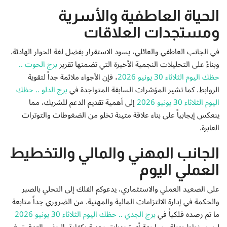
إتصل بنا
الحياة العاطفية والأسرية
ومستجدات العلاقات
في الجانب العاطفي والعائلي، يسود الاستقرار بفضل لغة الحوار الهادئة.
وبناءً على التحليلات النجمية الأخيرة التي تضمنها تقرير
برج الحوت ..
حظك اليوم الثلاثاء 30 يونيو 2026
، فإن الأجواء ملائمة جداً لتقوية
الروابط. كما تشير المؤشرات السابقة المتواجدة في
برج الدلو .. حظك
اليوم الثلاثاء 30 يونيو 2026
إلى أهمية تقديم الدعم للشريك، مما
ينعكس إيجابياً على بناء علاقة متينة تخلو من الضغوطات والتوترات
العابرة.
الجانب المهني والمالي والتخطيط
العملي اليوم
على الصعيد العملي والاستثماري، يدعوكم الفلك إلى التحلي بالصبر
والحكمة في إدارة الالتزامات المالية والمهنية. من الضروري جداً متابعة
ما تم رصده فلكياً في
برج الجدي .. حظك اليوم الثلاثاء 30 يونيو 2026
لرسم خطط بديلة ومواجهة أي تحديات مهنية بكفاءة. الحذر والتدقيق في