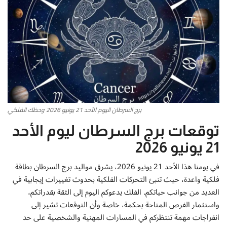
أطباق من المطابخ العربية
سياحة وسفر
منوعات عامة
جاليري الفن التشكيلي
برج السرطان اليوم الأحد 21 يونيو 2026 وحظك الفلكي
من نحن
توقعات برج السرطان ليوم الأحد
21 يونيو 2026
سياسة الخصوصية
في يومنا هذا الأحد 21 يونيو 2026، يشرق مواليد برج السرطان بطاقة
البنود والشروط
فلكية واعدة، حيث تنبئ التحركات الفلكية بحدوث تغييرات إيجابية في
العديد من جوانب حياتكم. الفلك يدعوكم اليوم إلى الثقة بقدراتكم،
رئيس التحرير
واستثمار الفرص المتاحة بحكمة، خاصة وأن التوقعات تشير إلى
انفراجات مهمة تنتظركم في المسارات المهنية والشخصية على حد