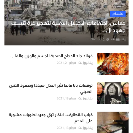
فلسطين
حماس: اجتماعات الاحتلال الأمنية لتهجير غزة تنسف
جهود ال...
يلا نيوز نت
يونيو 25, 2026
فوائد جلد الدجاج الصحية للجسم والوزن والقلب
يلا نيوز نت
فبراير 21, 2021
توقعات بابا فانجا تثير الجدل مجددا وصعود التنين
الصيني
يلا نيوز نت
فبراير 13, 2021
كباب القطايف.. ابتكار تركي جديد لحلويات مشوية
على الفحم
يلا نيوز نت
فبراير 13, 2021