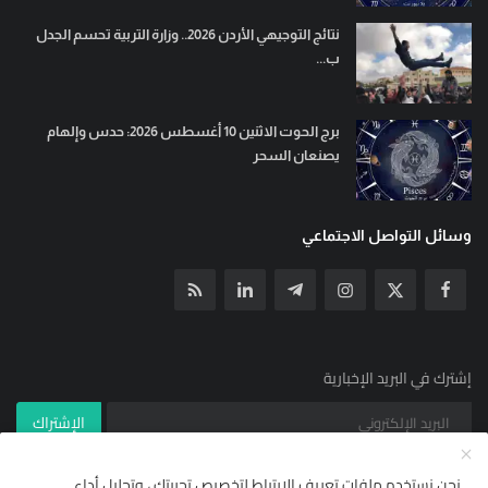
نتائج التوجيهي الأردن 2026.. وزارة التربية تحسم الجدل
ب...
برج الحوت الاثنين 10 أغسطس 2026: حدس وإلهام
يصنعان السحر
وسائل التواصل الاجتماعي
إشترك في البريد الإخبارية
الإشتراك
نحن نستخدم ملفات تعريف الارتباط لتخصيص تجربتك ، وتحليل أداء