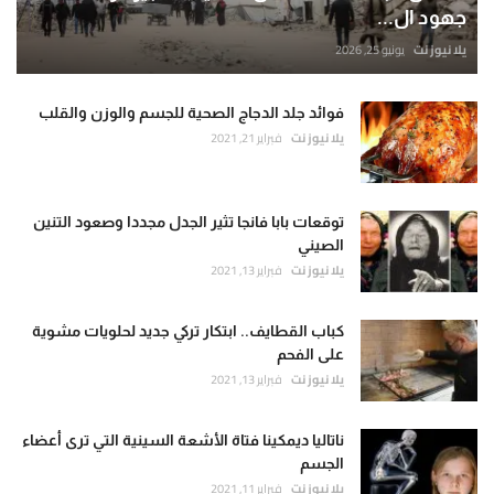
جهود ال...
يلا نيوز نت
يونيو 25, 2026
فوائد جلد الدجاج الصحية للجسم والوزن والقلب
يلا نيوز نت
فبراير 21, 2021
توقعات بابا فانجا تثير الجدل مجددا وصعود التنين
الصيني
يلا نيوز نت
فبراير 13, 2021
كباب القطايف.. ابتكار تركي جديد لحلويات مشوية
على الفحم
يلا نيوز نت
فبراير 13, 2021
ناتاليا ديمكينا فتاة الأشعة السينية التي ترى أعضاء
الجسم
يلا نيوز نت
فبراير 11, 2021