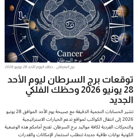
أطباق من المطابخ العربية
سياحة وسفر
منوعات عامة
جاليري الفن التشكيلي
برج السرطان .. حظك اليوم الأحد 28 يونيو 2026
من نحن
توقعات برج السرطان ليوم الأحد
28 يونيو 2026 وحظك الفلكي
سياسة الخصوصية
الجديد
البنود والشروط
تشير الحسابات النجمية الدقيقة مع صبيحة يوم الأحد الموافق 28 يونيو
2026 إلى انتقال الكواكب لمواقع تدعم الخيارات الاستراتيجية
رئيس التحرير
والتحركات الفردية لكافة مواليد برج السرطان. تفتح أمامكم هذه الوضعية
الكونية بوابات طاقية جديدة تتطلب استثمار الإمكانات والقدرات