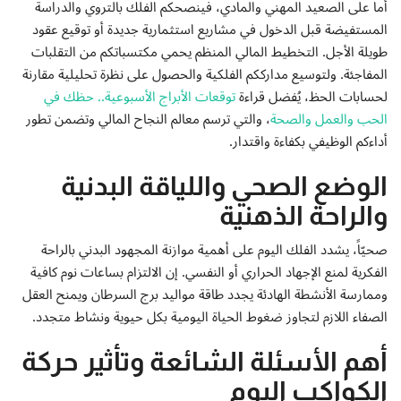
أما على الصعيد المهني والمادي، فينصحكم الفلك بالتروي والدراسة
المستفيضة قبل الدخول في مشاريع استثمارية جديدة أو توقيع عقود
طويلة الأجل. التخطيط المالي المنظم يحمي مكتسباتكم من التقلبات
المفاجئة. ولتوسيع مدارككم الفلكية والحصول على نظرة تحليلية مقارنة
لحسابات الحظ، يُفضل قراءة
توقعات الأبراج الأسبوعية.. حظك في
الحب والعمل والصحة
، والتي ترسم معالم النجاح المالي وتضمن تطور
أداءكم الوظيفي بكفاءة واقتدار.
الوضع الصحي واللياقة البدنية
والراحة الذهنية
صحيّاً، يشدد الفلك اليوم على أهمية موازنة المجهود البدني بالراحة
الفكرية لمنع الإجهاد الحراري أو النفسي. إن الالتزام بساعات نوم كافية
وممارسة الأنشطة الهادئة يجدد طاقة مواليد برج السرطان ويمنح العقل
الصفاء اللازم لتجاوز ضغوط الحياة اليومية بكل حيوية ونشاط متجدد.
أهم الأسئلة الشائعة وتأثير حركة
الكواكب اليوم