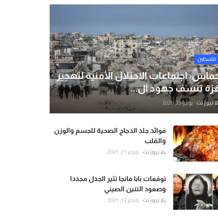
فلسطين
ماس: اجتماعات الاحتلال الأمنية لتهجير
زة تنسف جهود ال...
لا نيوز نت
يونيو 25, 2026
فوائد جلد الدجاج الصحية للجسم والوزن
والقلب
يلا نيوز نت
فبراير 21, 2021
توقعات بابا فانجا تثير الجدل مجددا
وصعود التنين الصيني
يلا نيوز نت
فبراير 13, 2021