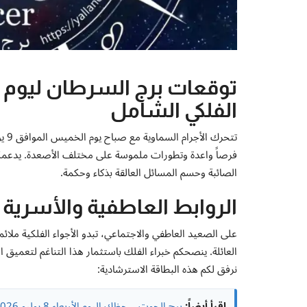
الفلكي الشامل
فرصاً واعدة وتطورات ملموسة على مختلف الأصعدة. يدعمكم ا
الصائبة وحسم المسائل العالقة بذكاء وحكمة.
الروابط العاطفية والأسرية و
على الصعيد العاطفي والاجتماعي، تبدو الأجواء الفلكية ملائ
العائلة. ينصحكم خبراء الفلك باستثمار هذا التناغم لتعميق ا
نرفق لكم هذه البطاقة الاسترشادية:
اقرأ أيضاً:
برج الحوت .. حظك اليوم الأربعاء 8 يوليو 2026