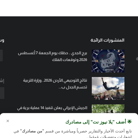
المنشورات الرائجة
وسا
برج الجدي .. حظك يوم الجمعة 7 أغسطس
ة
2026 وتوقعات الفلك
إشت
نتائج التوجيهي الأردن 2026.. وزارة التربية
تحسم الجدل ب...
الجيش الإيراني يعلن تنفيذ 14 عملية برية في
السليمانية و...
×
🌟 أضف "يلا نيوز نت" إلى مصادرك
تابع أحدث الأخبار والتقارير حصرياً ومباشرة من قسم
"من مصادرك"
في
إشعارات وتفضيلات غوغول.