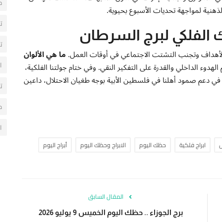
ح
لذهنية لمواجهة تحديات الأسبوع بحيوية.
ت
الفلكي لبرج السرطان
ت
الأهداف وتجنب التشتت الاجتماعي في أوقات العمل.
ما هي الألوان
ا
لهدوء الداخلي والقدرة على التفكير النقي. وفي ختام جولتنا الفلكية،
م في دعم صمود أهلنا في فلسطين الأبية بوجه طغيان الاحتلال، داعين
ت
م
ا
ابراج فلكية
حظك اليوم
الابراج وحظك اليوم
أبراج اليوم
المقال السابق
برج الجوزاء .. حظك اليوم الخميس 9 يوليو 2026