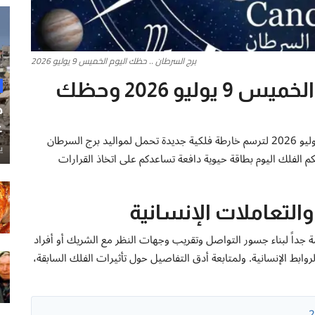
برج السرطان .. حظك اليوم الخميس 9 يوليو 2026
توقعات برج السرطان ليوم الخميس 9 يوليو 2026 وحظك
ح
غ
تتحرك الأجرام السماوية مع صباح يوم الخميس الموافق 9 يوليو 2026 لترسم خارطة فلكية جديدة تحمل لمواليد برج السرطان
ي
لفلك اليوم بطاقة حيوية دافعة تساعدكم على اتخاذ القرارات
التعاملات الإنسانية
مة جداً لبناء جسور التواصل وتقريب وجهات النظر مع الشريك أو أفراد
لروابط الإنسانية. ولمتابعة أدق التفاصيل حول تأثيرات الفلك السابقة،