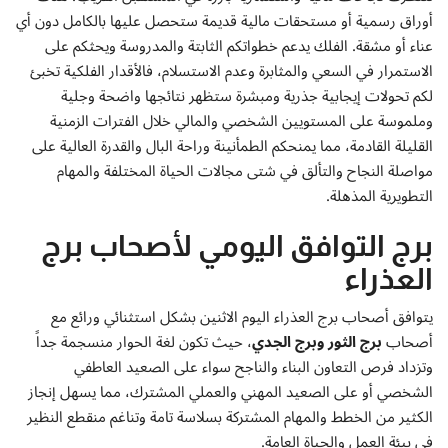
أوراق رسمية أو مستحقات مالية قديمة ستحصل عليها بالكامل دون أي
عناء أو مشقة. الفلك يدعم خطواتكم الثابتة والمدروسة ويحثكم على
الاستمرار في السعي والمثابرة وعدم الاستسلام، فالأقدار الفلكية تخبئ
لكم تحولات إيجابية جذرية ومبشرة ستظهر نتائجها واضحة وجلية
وملموسة على المستويين الشخصي والمالي خلال الفترات الزمنية
القليلة القادمة، مما يمنحكم الطمأنينة وراحة البال والقدرة العالية على
مواصلة النجاح والتألق في شتى مجالات الحياة المختلفة والمهام
التطويرية المذهلة.
برج التوافق اليومي لأصحاب برج
العذراء
يتوافق أصحاب برج العذراء اليوم الاثنين بشكل استثنائي ورائع مع
أصحاب
برج الثور وبرج الجدي
، حيث تكون لغة الحوار منسجمة جداً
وتزداد فرص التعاون البناء والناجح سواء على الصعيد العاطفي
الشخصي أو على الصعيد المهني والعملي المشترك، مما يسهل إنجاز
الكثير من الخطط والمهام المشتركة بسلاسة تامة وتناغم منقطع النظير
في بيئة العمل والحياة العامة.