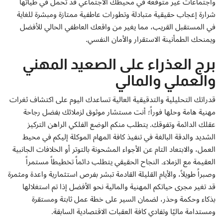
واجتماعات غير متوقعة في محيطك الاجتماعي قد تحمل في طياتها
شرارة إعجاب حقيقية متبادلة وتطورات عاطفية ممتازة ومبشرة للغاية
في المستقبل القريب، مما يغير من واقعك العاطفي الحالي للأفضل
ويمنحك الطمأنينة الاستقرار والأمان النفسي.
برج العذراء على الصعيد المهني
والعملي والمالي
قدراتك التحليلية والتدقيقية العالية تساعدك اليوم على اكتشاف ثغرات
مهنية هامة وحلها فوراً؛ أنت مستشار موثوق لزملائك بفضل رجاحة
عقلك الدائمة وتفوقك. يتطلب منكم الوضع الفلكي الراهن التركيز
الشديد والدقة البالغة في تنفيذ كافة المهام الموكلة إليكم في محيط
العمل، والابتعاد التام عن الأجواء المشحونة بالتوتر أو الخلافات الجانبية
العقيمة مع الزملاء. النجاح الحقيقي يتطلب دائماً تخطيطاً مستمراً
وصبراً طويلاً، والأيام القليلة القادمة تبشر بفرص استثمارية واعدة ومثمرة
قد تغير مجرى حياتكم المهنية والمالية نحو الأفضل إذا تم استغلالها
بذكاء وحكمة وحذر، لضمان السير على خطة عمل ثابتة ومستقرة
ومستدامة ماليًا وتفادي كافة العقبات الاقتصادية السابقة.