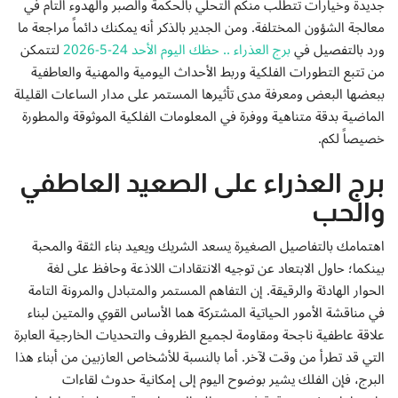
جديدة وخيارات تتطلب منكم التحلي بالحكمة والصبر والهدوء التام في
إتصل بنا
معالجة الشؤون المختلفة. ومن الجدير بالذكر أنه يمكنك دائماً مراجعة ما
ورد بالتفصيل في
برج العذراء .. حظك اليوم الأحد 24-5-2026
لتتمكن
من تتبع التطورات الفلكية وربط الأحداث اليومية والمهنية والعاطفية
ببعضها البعض ومعرفة مدى تأثيرها المستمر على مدار الساعات القليلة
الماضية بدقة متناهية ووفرة في المعلومات الفلكية الموثوقة والمطورة
خصيصاً لكم.
برج العذراء على الصعيد العاطفي
والحب
اهتمامك بالتفاصيل الصغيرة يسعد الشريك ويعيد بناء الثقة والمحبة
بينكما؛ حاول الابتعاد عن توجيه الانتقادات اللاذعة وحافظ على لغة
الحوار الهادئة والرقيقة. إن التفاهم المستمر والمتبادل والمرونة التامة
في مناقشة الأمور الحياتية المشتركة هما الأساس القوي والمتين لبناء
علاقة عاطفية ناجحة ومقاومة لجميع الظروف والتحديات الخارجية العابرة
التي قد تطرأ من وقت لآخر. أما بالنسبة للأشخاص العازبين من أبناء هذا
البرج، فإن الفلك يشير بوضوح اليوم إلى إمكانية حدوث لقاءات