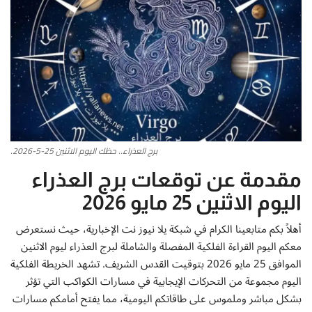
أطباق من المطابخ العربية
سياحة وسفر
منوعات عامة
جاليري الفن التشكيلي
برج العذراء.. حظك اليوم الاثنين 25-5-2026.
من نحن
مقدمة عن توقعات برج العذراء
اليوم الاثنين 25 مايو 2026
سياسة الخصوصية
أهلاً بكم متابعينا الكرام في شبكة يلا نيوز نت الإخبارية، حيث نستعرض
البنود والشروط
معكم اليوم القراءة الفلكية المفصلة والشاملة لبرج العذراء ليوم الاثنين
الموافق 25 مايو 2026 بتوقيت القدس الشريف. تشهد الخريطة الفلكية
رئيس التحرير
اليوم مجموعة من التحركات الإيجابية في مسارات الكواكب التي تؤثر
بشكل مباشر وملموس على طاقاتكم اليومية، مما يفتح أمامكم مسارات