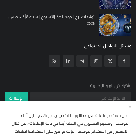
توقعات برج الحوت لهذا الأسبوع السبت 8 أغسطس
2026
وسائل التواصل الاجتماعي
إشترك في البريد الإخبارية
الإشتراك
نحن نستخدم ملفات تعريف الارتباط لتخصيص تجربتك ، وتحليل أداء
موقعنا ، وتقديم المحتوى ذي الصلة (بما في ذلك الإعلانات). من خلال
© جميع الحقوق محفوظة ل YallaNews net 2021
×
🌟 أضف "يلا نيوز نت" إلى مصادرك
الاستمرار في استخدام موقعنا ، فإنك توافق على استخدامنا لملفات