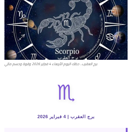
أطباق من المطابخ العربية
سياحة وسفر
منوعات عامة
جاليري الفن التشكيلي
برج العقرب.. حظك اليوم الأربعاء 4 فبراير 2026 وقوة وحسم مالي
من نحن
♏
سياسة الخصوصية
البنود والشروط
برج العقرب | 4 فبراير 2026
رئيس التحرير