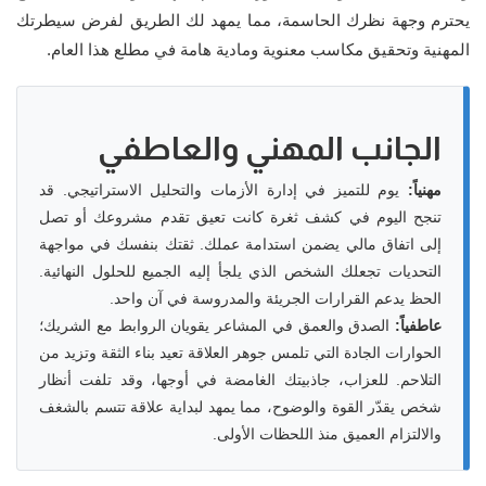
يحترم وجهة نظرك الحاسمة، مما يمهد لك الطريق لفرض سيطرتك
المهنية وتحقيق مكاسب معنوية ومادية هامة في مطلع هذا العام.
الجانب المهني والعاطفي
مهنياً:
يوم للتميز في إدارة الأزمات والتحليل الاستراتيجي. قد
تنجح اليوم في كشف ثغرة كانت تعيق تقدم مشروعك أو تصل
إلى اتفاق مالي يضمن استدامة عملك. ثقتك بنفسك في مواجهة
التحديات تجعلك الشخص الذي يلجأ إليه الجميع للحلول النهائية.
الحظ يدعم القرارات الجريئة والمدروسة في آن واحد.
عاطفياً:
الصدق والعمق في المشاعر يقويان الروابط مع الشريك؛
الحوارات الجادة التي تلمس جوهر العلاقة تعيد بناء الثقة وتزيد من
التلاحم. للعزاب، جاذبيتك الغامضة في أوجها، وقد تلفت أنظار
شخص يقدّر القوة والوضوح، مما يمهد لبداية علاقة تتسم بالشغف
والالتزام العميق منذ اللحظات الأولى.