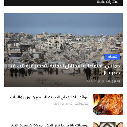
مختارات عامة
فلسطين
حماس: اجتماعات الاحتلال الأمنية لتهجير غزة تنسف
جهود ال...
يلا نيوز نت
يونيو 25, 2026
فوائد جلد الدجاج الصحية للجسم والوزن والقلب
يلا نيوز نت
فبراير 21, 2021
توقعات بابا فانجا تثير الجدل مجددا وصعود التنين