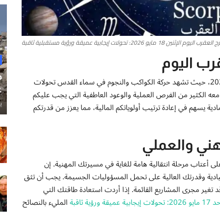
 العقرب اليوم الإثنين 18 مايو 2026: تحولات إيجابية عميقة ورؤية مستقبلية ثاقبة
رب اليوم
ح
أهلاً بكم في قراءتنا الفلكية المفصلة ليوم الإثنين 18 مايو 2026، حيث تشهد حركة الكواكب والنجوم في سماء القدس تحولات
غ
اً معه الكثير من الفرص العملية والوعود العاطفية التي يجب عليكم
ي
ادية يسهم في إعادة ترتيب أولوياتكم المالية، مما يعزز من قدرتكم
هني والعملي
ى أعتاب مرحلة انتقالية هامة للغاية في مسيرتك المهنية. إن
لقيادية وقدرتك العالية على تحمل المسؤوليات الجسيمة. يجب أن تثق
قد تغير مجرى المشاريع القائمة. إذا أردت استعادة طاقتك التي
ؤية ثاقبة
المليء بالنصائح