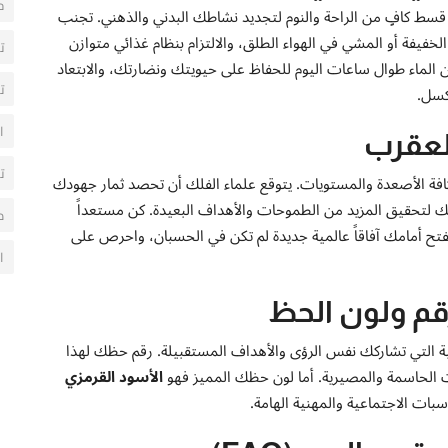
ح
سط كافٍ من الراحة والنوم لتجديد نشاطك البدني والذهني. تجنب
خفيفة أو المشي في الهواء الطلق، والالتزام بنظام غذائي متوازن
ت
 الماء طوال ساعات اليوم للحفاظ على حيويتك ونضارتك، والابتعاد
ت
كسل.
ا
العقرب
ت
 كافة الأصعدة والمستويات. يتوقع علماء الفلك أن تحصد ثمار جهودك
عك لتحقيق المزيد من الطموحات والأهداف البعيدة. كن مستعداً
م
ح أمامك آفاقاً عالمية جديدة لم تكن في الحسبان، واحرص على
ا
رقم ولون الحظ
رابية التي تشاركك نفس الرؤى والأهداف المستقبيلة. رقم حظك لهذا
ت الحاسمة والمصيرية. أما لون حظك المميز فهو
الأسود القرمزي
بات الاجتماعية والمهنية الهامة.