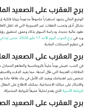
برج العقرب على الصعيد الما
الوضع المالي يشهد استقراراً ملحوظاً مدعوماً بزوايا فلكية 
بشكل أدق وتجنب النفقات غير الضرورية التي قد تثقل كاهل
عقود مالية جديدة، ودراسة السوق بذكاء وعمق. لتحقيق رؤية 
ورد في
برج الحوت اليوم الأحد 17 مايو 2026: حدس إبداعي قوي وتحقيق للأحلام الطموحة
في تنظيم الحسابات المادية.
برج العقرب على الصعيد الع
في الحب، تعيش يوماً مليئاً بالرومانسية والتفاهم المتبادل
الخلافات القديمة التي طال أمدها، مما يعيد الدفء والاستقرا
شخص يثير اهتمامك ويعيد لك الأمل في بناء علاقة جادة ومست
والابتكار على حياتك الاجتماعية، يمكنك الاطلاع على المقال 
للروابط الأسرية
الذي يقدم تحليلاً عميقاً للروابط المشتركة.
برج العقرب على الصعيد الص