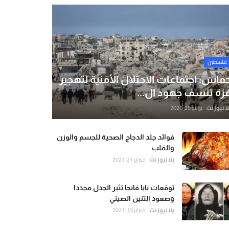
فلسطين
ماس: اجتماعات الاحتلال الأمنية لتهجير
زة تنسف جهود ال...
لا نيوز نت
يونيو 25, 2026
فوائد جلد الدجاج الصحية للجسم والوزن
والقلب
يلا نيوز نت
فبراير 21, 2021
توقعات بابا فانجا تثير الجدل مجددا
وصعود التنين الصيني
يلا نيوز نت
فبراير 13, 2021