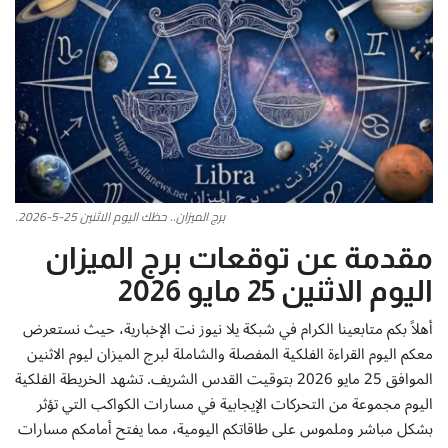
أطباق من المطابخ العربية
سياحة وسفر
منوعات عامة
جاليري الفن التشكيلي
برج الميزان.. حظك اليوم الاثنين 25-5-2026.
من نحن
مقدمة عن توقعات برج الميزان
اليوم الاثنين 25 مايو 2026
سياسة الخصوصية
أهلاً بكم متابعينا الكرام في شبكة يلا نيوز نت الإخبارية، حيث نستعرض
البنود والشروط
معكم اليوم القراءة الفلكية المفصلة والشاملة لبرج الميزان ليوم الاثنين
الموافق 25 مايو 2026 بتوقيت القدس الشريف. تشهد الخريطة الفلكية
رئيس التحرير
اليوم مجموعة من التحركات الإيجابية في مسارات الكواكب التي تؤثر
بشكل مباشر وملموس على طاقاتكم اليومية، مما يفتح أمامكم مسارات