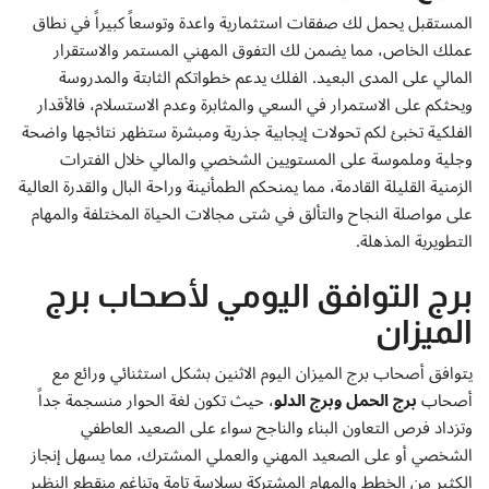
المستقبل يحمل لك صفقات استثمارية واعدة وتوسعاً كبيراً في نطاق
عملك الخاص، مما يضمن لك التفوق المهني المستمر والاستقرار
المالي على المدى البعيد. الفلك يدعم خطواتكم الثابتة والمدروسة
ويحثكم على الاستمرار في السعي والمثابرة وعدم الاستسلام، فالأقدار
الفلكية تخبئ لكم تحولات إيجابية جذرية ومبشرة ستظهر نتائجها واضحة
وجلية وملموسة على المستويين الشخصي والمالي خلال الفترات
الزمنية القليلة القادمة، مما يمنحكم الطمأنينة وراحة البال والقدرة العالية
على مواصلة النجاح والتألق في شتى مجالات الحياة المختلفة والمهام
التطويرية المذهلة.
برج التوافق اليومي لأصحاب برج
الميزان
يتوافق أصحاب برج الميزان اليوم الاثنين بشكل استثنائي ورائع مع
أصحاب
برج الحمل وبرج الدلو
، حيث تكون لغة الحوار منسجمة جداً
وتزداد فرص التعاون البناء والناجح سواء على الصعيد العاطفي
الشخصي أو على الصعيد المهني والعملي المشترك، مما يسهل إنجاز
الكثير من الخطط والمهام المشتركة بسلاسة تامة وتناغم منقطع النظير