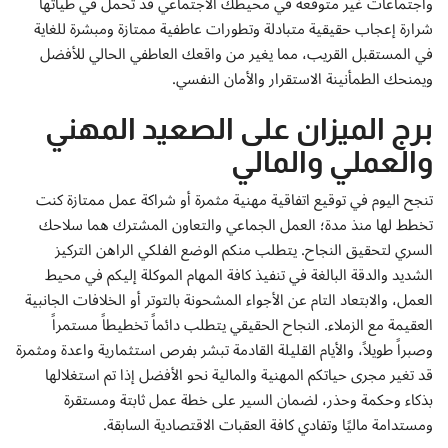
واجتماعات غير متوقعة في محيطك الاجتماعي قد تحمل في طياتها
شرارة إعجاب حقيقية متبادلة وتطورات عاطفية ممتازة ومبشرة للغاية
في المستقبل القريب، مما يغير من واقعك العاطفي الحالي للأفضل
ويمنحك الطمأنينة الاستقرار والأمان النفسي.
برج الميزان على الصعيد المهني
والعملي والمالي
تنجح اليوم في توقيع اتفاقية مهنية مثمرة أو شراكة عمل ممتازة كنت
تخطط لها منذ مدة؛ العمل الجماعي والتعاون المشترك هما سلاحك
السري لتحقيق النجاح. يتطلب منكم الوضع الفلكي الراهن التركيز
الشديد والدقة البالغة في تنفيذ كافة المهام الموكلة إليكم في محيط
العمل، والابتعاد التام عن الأجواء المشحونة بالتوتر أو الخلافات الجانبية
العقيمة مع الزملاء. النجاح الحقيقي يتطلب دائماً تخطيطاً مستمراً
وصبراً طويلاً، والأيام القليلة القادمة تبشر بفرص استثمارية واعدة ومثمرة
قد تغير مجرى حياتكم المهنية والمالية نحو الأفضل إذا تم استغلالها
بذكاء وحكمة وحذر، لضمان السير على خطة عمل ثابتة ومستقرة
ومستدامة ماليًا وتفادي كافة العقبات الاقتصادية السابقة.