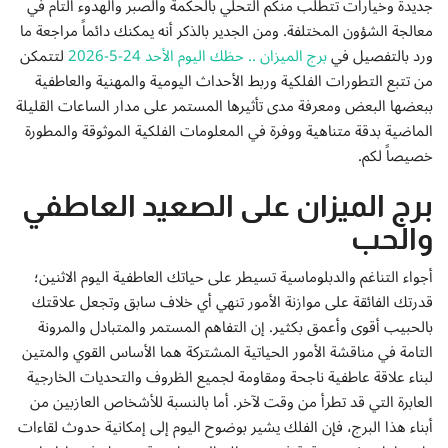
جديدة وخيارات تتطلب منكم التحلي بالحكمة والصبر والهدوء التام في
إتصل بنا
معالجة الشؤون المختلفة. ومن الجدير بالذكر أنه يمكنك دائماً مراجعة ما
ورد بالتفصيل في
برج الميزان .. حظك اليوم الأحد 24-5-2026
لتتمكن
من تتبع التطورات الفلكية وربط الأحداث اليومية والمهنية والعاطفية
ببعضها البعض ومعرفة مدى تأثيرها المستمر على مدار الساعات القليلة
الماضية بدقة متناهية ووفرة في المعلومات الفلكية الموثوقة والمطورة
خصيصاً لكم.
برج الميزان على الصعيد العاطفي
والحب
أجواء التناغم والدبلوماسية تسيطر على حياتك العاطفية اليوم الاثنين؛
قدرتك الفائقة على موازنة الأمور تنهي أي خلاف سابق وتجعل علاقتك
بالحبيب أقوى وأعمق بكثير. إن التفاهم المستمر والمتبادل والمرونة
التامة في مناقشة الأمور الحياتية المشتركة هما الأساس القوي والمتين
لبناء علاقة عاطفية ناجحة ومقاومة لجميع الظروف والتحديات الخارجية
العابرة التي قد تطرأ من وقت لآخر. أما بالنسبة للأشخاص العازبين من
أبناء هذا البرج، فإن الفلك يشير بوضوح اليوم إلى إمكانية حدوث لقاءات