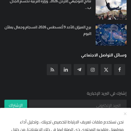
نتائج التوجيهي الأردن 2026.. وزارة التربية تحسم الجدل
ب...
برج الميزان الأحد 9 أغسطس 2026: انسجام وجمال يملآن
اليوم
وسائل التواصل الاجتماعي
إشترك في البريد الإخبارية
الإشتراك
نحن نستخدم ملفات تعريف الارتباط لتخصيص تجربتك ، وتحليل أداء
موقعنا ، وتقديم المحتوى ذي الصلة (بما في ذلك الإعلانات). من خلال