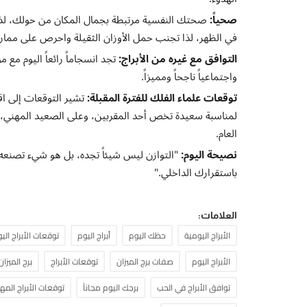
صحياً:
صحتك النفسية مرتبطة بجمال المكان من حولك، لذا ا
في الظهر، لذا تجنب حمل الأوزان الثقيلة واحرص على ممارسة
التوافق مع غيره من الأبراج:
تجد انسجاماً رائعاً اليوم مع م
واجتماعياً ناجحاً ومميزاً.
توقعات علماء الفلك للفترة المقبلة:
تشير التوقعات إلى اق
لمناسبة سعيدة تخص أحد المقربين، وعلى الصعيد المهني، هنا
العام.
نصيحة اليوم:
"التوازن ليس شيئاً تجده، بل هو شيء تصنعه
باستقرارك الداخلي."
العلامات:
الأبراج اليومية
حظك اليوم
أبراج اليوم
توقعات الأبراج الي
الأبراج اليوم
صفات برج الميزان
توقعات الأبراج
برج الميزان
توافق الأبراج في الحب
برجك اليوم مجاناً
توقعات الأبراج المه