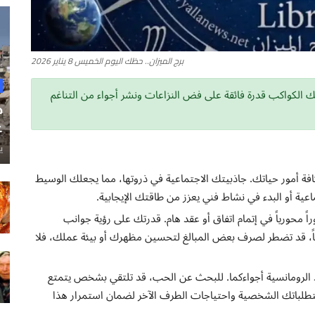
برج الميزان.. حظك اليوم الخميس 8 يناير 2026
ك الكواكب قدرة فائقة على فض النزاعات ونشر أجواء من التناغم
ح
غ
ي
كافة أمور حياتك. جاذبيتك الاجتماعية في ذروتها، مما يجعلك الوسيط
ة أو البدء في نشاط فني يعزز من طاقتك الإيجابية.
اً محورياً في إتمام اتفاق أو عقد هام. قدرتك على رؤية جوانب
ياً، قد تضطر لصرف بعض المبالغ لتحسين مظهرك أو بيئة عملك، فلا
الرومانسية أجواءكما. للبحث عن الحب، قد تلتقي بشخص يتمتع
متطلباتك الشخصية واحتياجات الطرف الآخر لضمان استمرار هذا