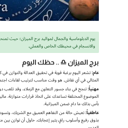
يوم الدبلوماسية والجمال لمواليد برج الميزان؛ حيث تمنح
والانسجام في محيطك الخاص والعملي.
برج الميزان ♎ .. حظك اليوم
عام:
تشعر اليوم برغبة قوية في تحقيق العدالة والتوازن في 
المثالي في أي نقاش. هو وقت مناسب لترتيب لقاءات اجتماعي
مهنياً:
تنجح في بناء جسور التعاون مع الزملاء، وقد تلعب دور
الموضوع المختلفة تساعدك على اتخاذ قرارات متوازنة. مال
بأس بذلك ما دام ضمن الميزانية.
عاطفياً:
تعيش حالة من التفاهم العميق مع الشريك، وتسود 
بذوق رفيع وأسلوب راقٍ يثير إعجابك. حاول أن توازن بين 
الهدوء.