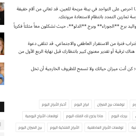
حرص على التواجد في بيئة مريحة للعين. قد تعاني من آلام خفيفة
 تمارين التمدد بانتظام لاستعادة مرونتك.
واليد برج **الجوزاء** وبرج **الدلو**، حيث تشكلون معاً مثلثاً فكرياً
تراب فترة من الاستقرار العاطفي والاجتماعي. قد تتلقى دعوة
ك ترقية أو تقدير معنوي كبير بانتظارك قبل نهاية الربع الأول من
؛ كن أنت ميزان حياتك ولا تسمح للظروف الخارجية أن تخل
وم
توقعات برج الميزان
ابراج اليوم
أخبار الأبراج اليوم
برجك اليوم
ماذا يخبئ لك الفلك اليوم
توقعات الأبراج اليومية
أ
نية
توقعات الأبراج العاطفية
الأبراج الفلكية اليوم
برج الميزان اليوم