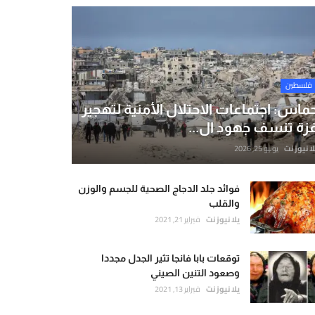
فلسطين
ماس: اجتماعات الاحتلال الأمنية لتهجير
زة تنسف جهود ال...
لا نيوز نت
يونيو 25, 2026
فوائد جلد الدجاج الصحية للجسم والوزن
والقلب
يلا نيوز نت
فبراير 21, 2021
توقعات بابا فانجا تثير الجدل مجددا
وصعود التنين الصيني
يلا نيوز نت
فبراير 13, 2021