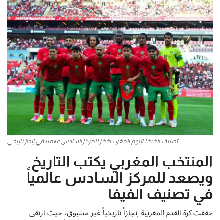
أطباق من المطابخ العربية
سياحة وسفر
منوعات عامة
جاليري الفن التشكيلي
من نحن
تصنيف الفيفا اليوم المغرب يقفز للمركز السادس عالميا في إنجاز تاريخي
سياسة الخصوصية
المنتخب المغربي يكتب التاريخ
البنود والشروط
ويصعد للمركز السادس عالمياً
في تصنيف الفيفا
رئيس التحرير
حققت كرة القدم المغربية إنجازاً تاريخياً غير مسبوق، حيث ارتقى