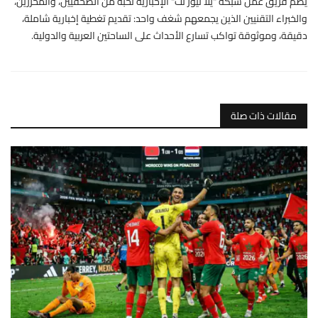
يضم فريق عمل شبكة "يلا نيوز نت" الإخبارية نخبة من الصحفيين، والمحررين،
والخبراء التقنيين الذين يجمعهم شغف واحد: تقديم تغطية إخبارية شاملة،
دقيقة، وموثوقة تواكب تسارع الأحداث على الساحتين العربية والدولية.
مقالات ذات صلة