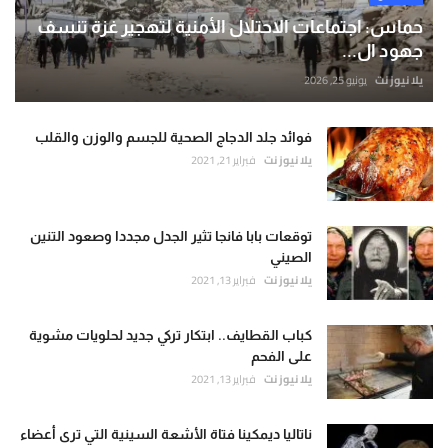
حماس: اجتماعات الاحتلال الأمنية لتهجير غزة تنسف
جهود ال...
يلا نيوز نت
يونيو 25, 2026
فوائد جلد الدجاج الصحية للجسم والوزن والقلب
يلا نيوز نت
فبراير 21, 2021
توقعات بابا فانجا تثير الجدل مجددا وصعود التنين
الصيني
يلا نيوز نت
فبراير 13, 2021
كباب القطايف.. ابتكار تركي جديد لحلويات مشوية
على الفحم
يلا نيوز نت
فبراير 13, 2021
ناتاليا ديمكينا فتاة الأشعة السينية التي ترى أعضاء