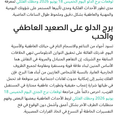
توقعات برج الدلو اليوم الخميس 18 يونيو 2026 وحظك الفلكي
لمعرفة
إتصل بنا
مدى تطور الأحداث الفلكية ومدى تأثيرها المستمر على شؤونك اليومية
والمهنية والعاطفية بشكل دقيق وملحوظ طوال الساعات الماضية.
برج الدلو على الصعيد العاطفي
والحب
تسود أجواء من التناغم والانسجام التام في حياتك العاطفية والأسرية
اليوم. قدرتك الفائئة على تحقيق التوازن الدبلوماسي تنهي الخلافات
السابقة مع الشريك. إن التفاهم المتبادل والمرونة في النقاش هما
الأساس المتين لبناء علاقة قوية ومستقرة ومقاومة لجميع الظروف
الخارجية العابرة. بالنسبة للأشخاص العازبين من أبناء هذا البرج، فإن
الفلك يشير إلى إمكانية حدوث لقاءات اجتماعية غير متوقعة قد تحمل
في طياتها شرارة إعجاب حقيقية وتطورات عاطفية ممتازة في المستقبل
القريب. احرص دائماً على مراجعة
توقعات برج الجدي اليوم الخميس 18
يونيو 2026 وحظك الفلكي
لربط الأحداث العاطفية ببعضها البعض وفهم
متطلبات الطرف الآخر بشكل أعمق وأشمل دون الوقوع في فخ
التفسيرات الخاطئة أو التسرع في اتخاذ القرارات المصيرية.