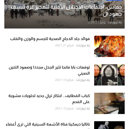
حماس: اجتماعات الاحتلال الأمنية لتهجير غزة تنسف
جهود ال...
يلا نيوز نت
يونيو 25, 2026
فوائد جلد الدجاج الصحية للجسم والوزن والقلب
يلا نيوز نت
فبراير 21, 2021
توقعات بابا فانجا تثير الجدل مجددا وصعود التنين
الصيني
يلا نيوز نت
فبراير 13, 2021
كباب القطايف.. ابتكار تركي جديد لحلويات مشوية
على الفحم
يلا نيوز نت
فبراير 13, 2021
ناتاليا ديمكينا فتاة الأشعة السينية التي ترى أعضاء