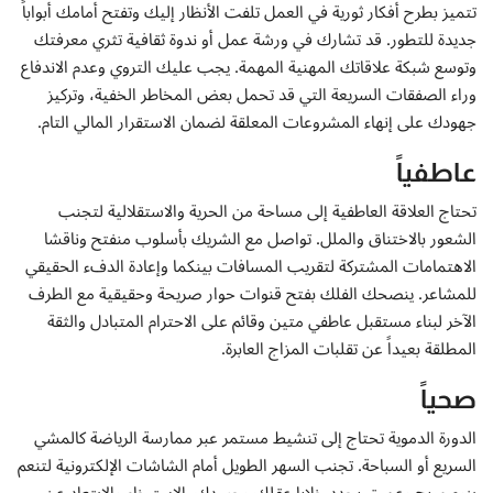
إتصل بنا
تتميز بطرح أفكار ثورية في العمل تلفت الأنظار إليك وتفتح أمامك أبواباً
جديدة للتطور. قد تشارك في ورشة عمل أو ندوة ثقافية تثري معرفتك
وتوسع شبكة علاقاتك المهنية المهمة. يجب عليك التروي وعدم الاندفاع
وراء الصفقات السريعة التي قد تحمل بعض المخاطر الخفية، وتركيز
جهودك على إنهاء المشروعات المعلقة لضمان الاستقرار المالي التام.
عاطفياً
تحتاج العلاقة العاطفية إلى مساحة من الحرية والاستقلالية لتجنب
الشعور بالاختناق والملل. تواصل مع الشريك بأسلوب منفتح وناقشا
الاهتمامات المشتركة لتقريب المسافات بينكما وإعادة الدفء الحقيقي
للمشاعر. ينصحك الفلك بفتح قنوات حوار صريحة وحقيقية مع الطرف
الآخر لبناء مستقبل عاطفي متين وقائم على الاحترام المتبادل والثقة
المطلقة بعيداً عن تقلبات المزاج العابرة.
صحياً
الدورة الدموية تحتاج إلى تنشيط مستمر عبر ممارسة الرياضة كالمشي
السريع أو السباحة. تجنب السهر الطويل أمام الشاشات الإلكترونية لتنعم
بنوم مريح وعميق يجدد خلايا عقلك وجسدك. الاسترخاء والابتعاد عن