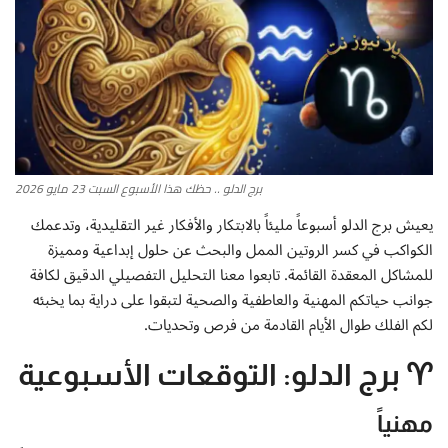
أطباق من المطابخ العربية
سياحة وسفر
منوعات عامة
برج الدلو .. حظك هذا الأسبوع السبت 23 مايو 2026
جاليري الفن التشكيلي
يعيش برج الدلو أسبوعاً مليئاً بالابتكار والأفكار غير التقليدية، وتدعمك
الكواكب في كسر الروتين الممل والبحث عن حلول إبداعية ومميزة
من نحن
للمشاكل المعقدة القائمة. تابعوا معنا التحليل التفصيلي الدقيق لكافة
جوانب حياتكم المهنية والعاطفية والصحية لتبقوا على دراية بما يخبئه
سياسة الخصوصية
لكم الفلك طوال الأيام القادمة من فرص وتحديات.
البنود والشروط
♈ برج الدلو: التوقعات الأسبوعية
رئيس التحرير
مهنياً