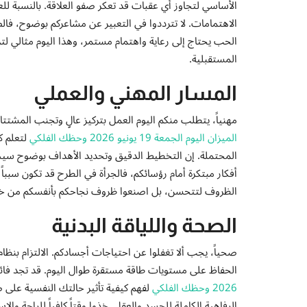
الأساسي لتجاوز أي عقبات قد تعكر صفو العلاقة. بالنسبة 
الاهتمامات. لا تترددوا في التعبير عن مشاعركم بوضوح، فا
الحب يحتاج إلى رعاية واهتمام مستمر، وهذا اليوم مثالي لت
المستقبلية.
المسار المهني والعملي
مهنياً، يتطلب منكم اليوم العمل بتركيز عالٍ وتجنب المشتت
الميزان اليوم الجمعة 19 يونيو 2026 وحظك الفلكي
لتعلم ك
المحتملة. إن التخطيط الدقيق وتحديد الأهداف بوضوح سيجعلان
أفكار مبتكرة أمام رؤسائكم، فالجرأة في الطرح قد تكون سبباً ف
الظروف لتتحسن، بل اصنعوا ظروف نجاحكم بأنفسكم من خلال
الصحة واللياقة البدنية
صحياً، يجب ألا تغفلوا عن احتياجات أجسادكم. الالتزام بنظ
الحفاظ على مستويات طاقة مستقرة طوال اليوم. قد تجد فائد
2026 وحظك الفلكي
لفهم كيفية تأثير حالتك النفسية عل
الرفاهية الكاملة للجسد والعقل. خذوا وقتاً كافياً للراحة وا