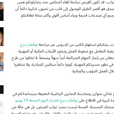
للعزاب، قد تكون الفرص سانحة للقاء أشخاص جدد يشاركونكم نفس
لصدق هو أقصر الطرق للوصول إلى قلب من تحبون. تذكروا دائماً أن
رميم أي تصدعات قديمة وبناء أساس أقوى وأكثر متانة لعلاقتكم
ات. يمكنكم استلهام الكثير من الدروس عبر مراجعة
توقعات برج
يفية التعامل مع ضغوط العمل وتجاوز الأزمات المالية أو المهنية
 من إنجاز المهام المتراكمة أمراً سهلاً وممتعاً. لا تخافوا من طرح
ي تطور مسيرتكم المهنية. كونوا دائماً سباقين للمبادرة، ولا تنتظروا
 العمل الدؤوب والمثابرة.
ام غذائي متوازن وممارسة التمارين الرياضية الخفيفة سيساعدانكم في
ة كبيرة في الاطلاع على
توقعات برج العذراء اليوم الجمعة 19 يونيو
أ
ى صحتك الجسدية. الصحة ليست مجرد غياب المرض، بل هي حالة من
لاسترخاء، وابتعدوا عن مسببات التوتر والقلق، فالتوازن هو مفتاح الصحة