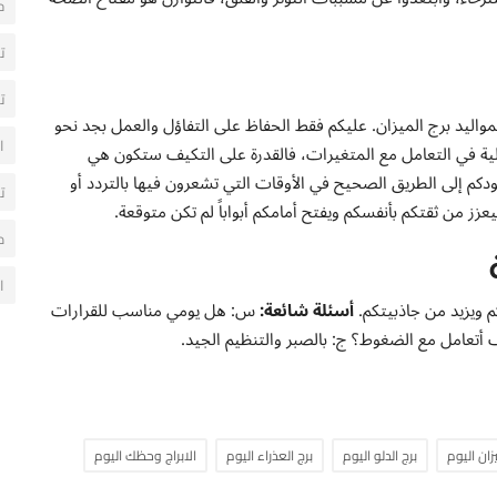
ح
ت
ت
لمواليد برج الميزان. عليكم فقط الحفاظ على التفاؤل والعمل بجد نحو
ا
الية في التعامل مع المتغيرات، فالقدرة على التكيف ستكون هي
يقودكم إلى الطريق الصحيح في الأوقات التي تشعرون فيها بالتردد أو
ت
ز من ثقتكم بأنفسكم ويفتح أمامكم أبواباً لم تكن متوقعة.
م
ا
م ويزيد من جاذبيتكم.
أسئلة شائعة:
س: هل يومي مناسب للقرارات
 أتعامل مع الضغوط؟ ج: بالصبر والتنظيم الجيد.
زان اليوم
برج الدلو اليوم
برج العذراء اليوم
الابراج وحظك اليوم