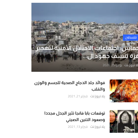
فلسطين
ماس: اجتماعات الاحتلال الأمنية لتهجير
زة تنسف جهود ال...
لا نيوز نت
يونيو 25, 2026
فوائد جلد الدجاج الصحية للجسم والوزن
والقلب
يلا نيوز نت
فبراير 21, 2021
توقعات بابا فانجا تثير الجدل مجددا
وصعود التنين الصيني
يلا نيوز نت
فبراير 13, 2021