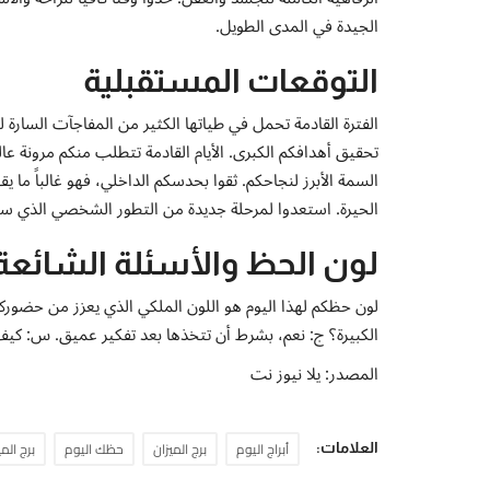
الجيدة في المدى الطويل.
التوقعات المستقبلية
الفترة القادمة تحمل في طياتها الكثير من المفاجآت السارة 
تحقيق أهدافكم الكبرى. الأيام القادمة تتطلب منكم مرونة ع
السمة الأبرز لنجاحكم. ثقوا بحدسكم الداخلي، فهو غالباً ما 
الحيرة. استعدوا لمرحلة جديدة من التطور الشخصي الذي سيعز
لون الحظ والأسئلة الشائعة
لون حظكم لهذا اليوم هو اللون الملكي الذي يعزز من حضورك
الكبيرة؟ ج: نعم، بشرط أن تتخذها بعد تفكير عميق. س: كيف
المصدر: يلا نيوز نت
أبراج اليوم
برج الميزان
حظك اليوم
برج المي
العلامات: