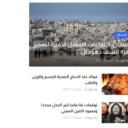
فلسطين
ماس: اجتماعات الاحتلال الأمنية لتهجير
زة تنسف جهود ال...
لا نيوز نت
يونيو 25, 2026
فوائد جلد الدجاج الصحية للجسم والوزن
والقلب
يلا نيوز نت
فبراير 21, 2021
توقعات بابا فانجا تثير الجدل مجددا
وصعود التنين الصيني
يلا نيوز نت
فبراير 13, 2021