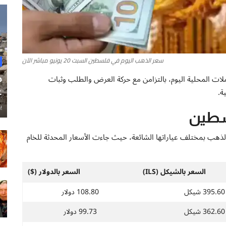
سعر الذهب اليوم في فلسطين السبت 20 يونيو مباشر الآن
لات المحلية اليوم، بالتزامن مع حركة العرض والطلب وثبات
ح
ة.
غ
ي
سطين
لذهب بمختلف عياراتها الشائعة، حيث جاءت الأسعار المحدثة للخام
السعر بالشيكل (ILS)
السعر بالدولار ($)
395.60 شيكل
108.80 دولار
362.60 شيكل
99.73 دولار