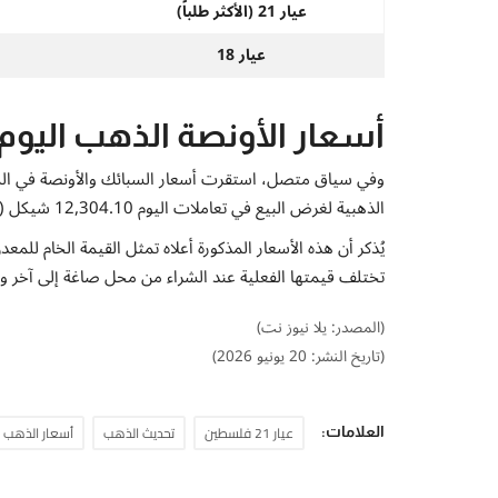
عيار 21 (الأكثر طلباً)
عيار 18
أسعار الأونصة الذهب اليوم
وفي سياق متصل، استقرت أسعار السبائك والأونصة في الس
الذهبية لغرض البيع في تعاملات اليوم 12,304.10 شيكل (ما يعادل 3,383.00 دولار أمريكي).
يُذكر أن هذه الأسعار المذكورة أعلاه تمثل القيمة الخام للم
تختلف قيمتها الفعلية عند الشراء من محل صاغة إلى آخر وم
(المصدر: يلا نيوز نت)
(تاريخ النشر: 20 يونيو 2026)
عيار 21 فلسطين
تحديث الذهب
أسعار الذهب 
العلامات: