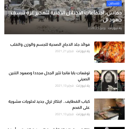
فلسطين
حماس: اجتماعات الاحتلال الأمنية لتهجير غزة تنسف
جهود ال...
يلا نيوز نت
يونيو 25, 2026
فوائد جلد الدجاج الصحية للجسم والوزن والقلب
يلا نيوز نت
فبراير 21, 2021
توقعات بابا فانجا تثير الجدل مجددا وصعود التنين
الصيني
يلا نيوز نت
فبراير 13, 2021
كباب القطايف.. ابتكار تركي جديد لحلويات مشوية
على الفحم
يلا نيوز نت
فبراير 13, 2021