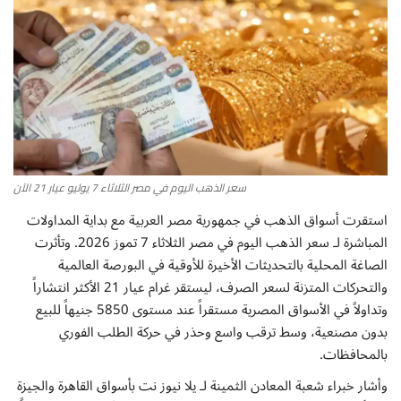
أطباق من المطابخ العربية
سياحة وسفر
منوعات عامة
جاليري الفن التشكيلي
سعر الذهب اليوم في مصر الثلاثاء 7 يوليو عيار 21 الآن
استقرت أسواق الذهب في جمهورية مصر العربية مع بداية المداولات
من نحن
المباشرة لـ سعر الذهب اليوم في مصر الثلاثاء 7 تموز 2026. وتأثرت
الصاغة المحلية بالتحديثات الأخيرة للأوقية في البورصة العالمية
سياسة الخصوصية
والتحركات المتزنة لسعر الصرف، ليستقر غرام عيار 21 الأكثر انتشاراً
وتداولاً في الأسواق المصرية مستقراً عند مستوى 5850 جنيهاً للبيع
البنود والشروط
بدون مصنعية، وسط ترقب واسع وحذر في حركة الطلب الفوري
بالمحافظات.
رئيس التحرير
وأشار خبراء شعبة المعادن الثمينة لـ يلا نيوز نت بأسواق القاهرة والجيزة