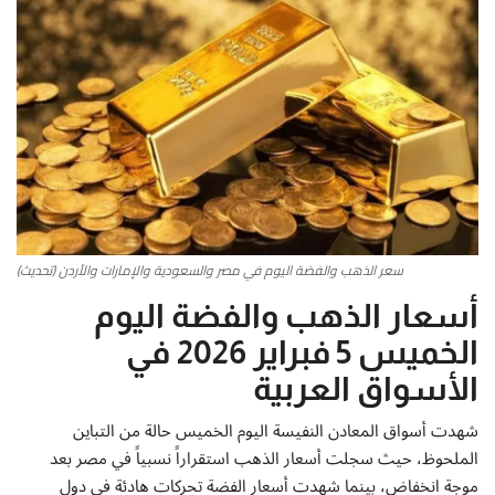
أطباق من المطابخ العربية
سياحة وسفر
منوعات عامة
جاليري الفن التشكيلي
سعر الذهب والفضة اليوم في مصر والسعودية والإمارات والأردن (تحديث)
من نحن
أسعار الذهب والفضة اليوم
سياسة الخصوصية
الخميس 5 فبراير 2026 في
الأسواق العربية
البنود والشروط
شهدت أسواق المعادن النفيسة اليوم الخميس حالة من التباين
رئيس التحرير
الملحوظ، حيث سجلت أسعار الذهب استقراراً نسبياً في مصر بعد
موجة انخفاض، بينما شهدت أسعار الفضة تحركات هادئة في دول