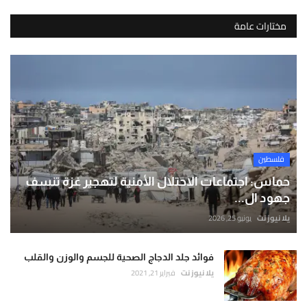
مختارات عامة
فلسطين
حماس: اجتماعات الاحتلال الأمنية لتهجير غزة تنسف
جهود ال...
يلا نيوز نت
يونيو 25, 2026
فوائد جلد الدجاج الصحية للجسم والوزن والقلب
يلا نيوز نت
فبراير 21, 2021