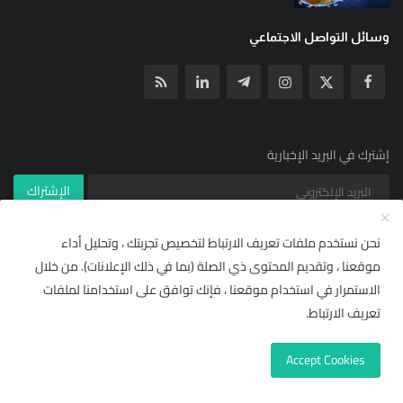
وسائل التواصل الاجتماعي
إشترك في البريد الإخبارية
الإشتراك
نحن نستخدم ملفات تعريف الارتباط لتخصيص تجربتك ، وتحليل أداء
موقعنا ، وتقديم المحتوى ذي الصلة (بما في ذلك الإعلانات). من خلال
© جميع الحقوق محفوظة ل YallaNews net 2021
×
🌟 أضف "يلا نيوز نت" إلى مصادرك
الاستمرار في استخدام موقعنا ، فإنك توافق على استخدامنا لملفات
شروط خدمة RSS | يلا نيوز نت
مركز المساعدة
تابع أحدث الأخبار والتقارير حصرياً ومباشرة من قسم
"من
تعريف الارتباط.
مصادرك"
في إشعارات وتفضيلات غوغول.
الاشتراكات والأسعار (وصول مجاني)
Accept Cookies
لاحقاً
إضافة للمصادر المفضلة