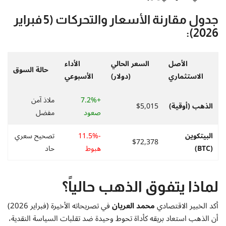
إتصل بنا
جدول مقارنة الأسعار والتحركات (5 فبراير
2026):
الأصل
السعر الحالي
الأداء
حالة السوق
الاستثماري
(دولار)
الأسبوعي
+7.2%
ملاذ آمن
الذهب (أوقية)
$5,015
صعود
مفضل
البيتكوين
-11.5%
تصحيح سعري
$72,378
(BTC)
هبوط
حاد
لماذا يتفوق الذهب حالياً؟
أكد الخبير الاقتصادي
محمد العريان
في تصريحاته الأخيرة (فبراير 2026)
أن الذهب استعاد بريقه كأداة تحوط وحيدة ضد تقلبات السياسة النقدية،