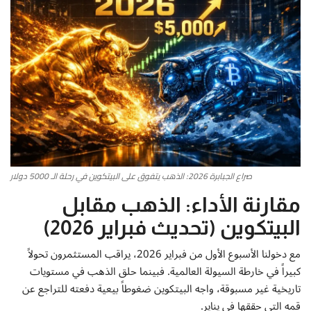
أطباق من المطابخ العربية
سياحة وسفر
منوعات عامة
جاليري الفن التشكيلي
من نحن
صراع الجبابرة 2026: الذهب يتفوق على البيتكوين في رحلة الـ 5000 دولار
مقارنة الأداء: الذهب مقابل
سياسة الخصوصية
البيتكوين (تحديث فبراير 2026)
البنود والشروط
مع دخولنا الأسبوع الأول من فبراير 2026، يراقب المستثمرون تحولاً
كبيراً في خارطة السيولة العالمية. فبينما حلق الذهب في مستويات
رئيس التحرير
تاريخية غير مسبوقة، واجه البيتكوين ضغوطاً بيعية دفعته للتراجع عن
قمه التي حققها في يناير.