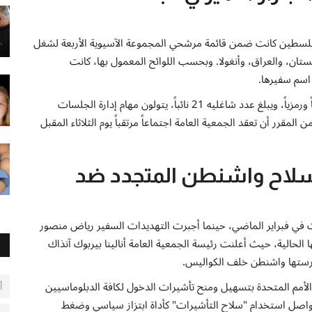
فلسطين كانت ضمن قائمة مرشحي المجموعة الآسيوية الأربعة لشغل
تان، والعراق، وأنغولا. وبحسب اللوائح المعمول بها، كانت
سم سفيرها.
يُذكر أن منصب نائب رئيس الجمعية العامة يعد منصباً إدارياً ورمزياً، ويبلغ عدد شاغليه 21 نائباً، يتولون مهام إدارة الجلسات
مقرر أن تعقد الجمعية العامة اجتماعاً مرتقباً يوم الثلاثاء المقبل
سلاح واشنطن المتجدد ضد
ت في فبراير الماضي، حينما أجبرت التهديدات السفير رياض منصور
الية، حيث أعلنت رئيسة الجمعية العامة أنالينا بيربوك آنذاك
رستها واشنطن خلف الكواليس.
ر الأمم المتحدة بتسهيل ومنح تأشيرات الدخول لكافة الدبلوماسيين
أ
ة تواصل استخدام "سلاح التأشيرات" كأداة ابتزاز سياسي وضغط