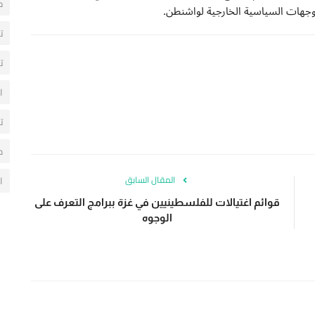
ح
وجهات السياسية الخارجية لواشنطن.
ت
ت
ا
ت
م
المقال السابق
ا
قوائم اغتيالات للفلسطينيين في غزة ببرامج التعرف على
الوجوه