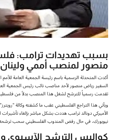
بسبب تهديدات ترامب: فل
منصور لمنصب أممي ولينان ا
أكدت المتحدثة الرسمية باسم رئيسة الجمعية العامة للأمم 
السفير رياض منصور لأحد مناصب نائب رئيس الجمعية العام
تقدمت رسمياً للترشح لشغل هذا المنصب بدلاً من فلسطي
ويأتي هذا التراجع الفلسطيني عقب ما كشفته وكالة "رويترز" نقل
الأميركي دونالد ترامب هددت بشكل مباشر بإلغاء تأشيرات ال
نيويورك، في حال رفض المندوب الفلسطيني سحب ترشحه 
كواليس الترشح الآسيوي والاب