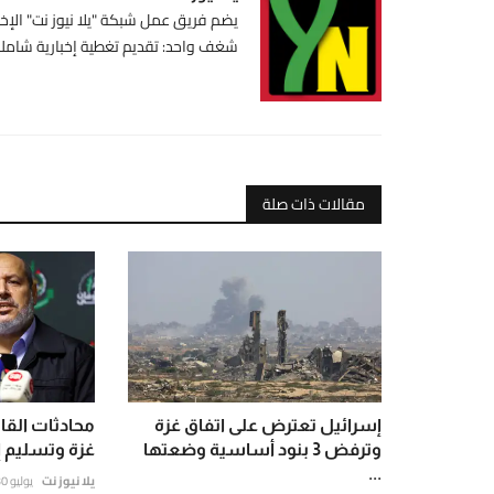
يضم فريق عمل شبكة "يلا نيوز نت" الإخبا
شغف واحد: تقديم تغطية إخبارية شاملة،
مقالات ذات صلة
إسرائيل تعترض على اتفاق غزة
محادثات القا
وترفض 3 بنود أساسية وضعتها
غزة وتسليم إد
...
يلا نيوز نت
يوليو 30, 2026