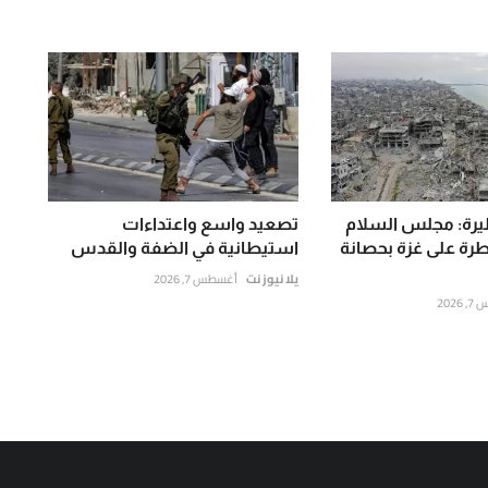
رة: مجلس السلام
تصعيد واسع واعتداءات
ة على غزة بحصانة
استيطانية في الضفة والقدس
يلا نيوز نت
أغسطس 7, 2026
202