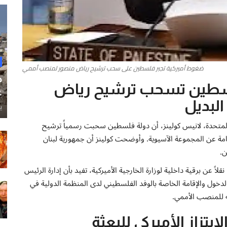
ضغوط أميركية تجبر فلسطين على سحب ترشيح رياض منصور لمنصب أممي
ح
سطين تسحب ترشيح رياض
غ
لبديل
ي
المتحدة، لانيس كولينز، أن دولة فلسطين سحبت رسمياً ترشيح
ة عن المجموعة الآسيوية. وأوضحت كولينز أن جمهورية لبنان
ن.
اً عن برقية داخلية لوزارة الخارجية الأميركية، تفيد بأن إدارة الرئيس
دخول والإقامة الخاصة بالوفد الفلسطيني لدى المنظمة الدولية في
للمنصب الأممي.
تزاز الأميركي للبعثة