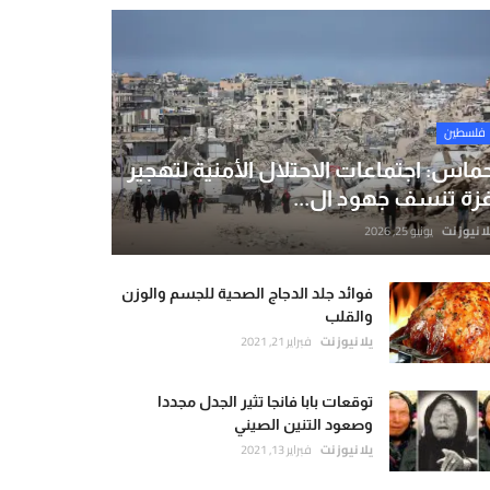
فلسطين
ماس: اجتماعات الاحتلال الأمنية لتهجير
زة تنسف جهود ال...
لا نيوز نت
يونيو 25, 2026
فوائد جلد الدجاج الصحية للجسم والوزن
والقلب
يلا نيوز نت
فبراير 21, 2021
توقعات بابا فانجا تثير الجدل مجددا
وصعود التنين الصيني
يلا نيوز نت
فبراير 13, 2021