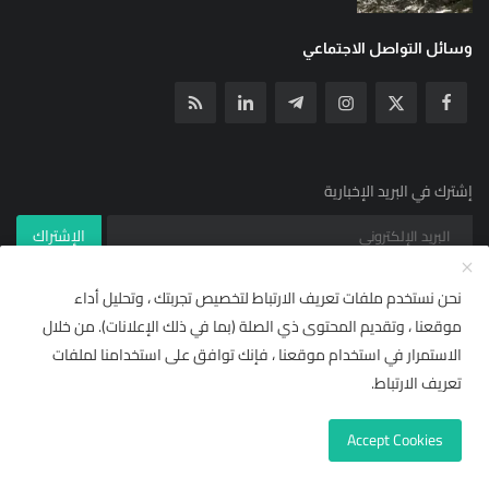
وسائل التواصل الاجتماعي
إشترك في البريد الإخبارية
الإشتراك
نحن نستخدم ملفات تعريف الارتباط لتخصيص تجربتك ، وتحليل أداء
موقعنا ، وتقديم المحتوى ذي الصلة (بما في ذلك الإعلانات). من خلال
© جميع الحقوق محفوظة ل YallaNews net 2021
×
🌟 أضف "يلا نيوز نت" إلى مصادرك
الاستمرار في استخدام موقعنا ، فإنك توافق على استخدامنا لملفات
شروط خدمة RSS | يلا نيوز نت
مركز المساعدة
تابع أحدث الأخبار والتقارير حصرياً ومباشرة من قسم
"من
تعريف الارتباط.
مصادرك"
في إشعارات وتفضيلات غوغول.
الاشتراكات والأسعار (وصول مجاني)
Accept Cookies
لاحقاً
إضافة للمصادر المفضلة