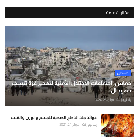
مختارات عامة
فلسطين
حماس: اجتماعات الاحتلال الأمنية لتهجير غزة تنسف
جهود ال...
يلا نيوز نت
يونيو 25, 2026
فوائد جلد الدجاج الصحية للجسم والوزن والقلب
يلا نيوز نت
فبراير 21, 2021