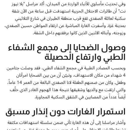
إتصل بنا
وفي تحديث مأساوي للأنباء الواردة من الميدان، أكد مراسل "يلا نيوز
نت" أن طائرات الاحتلال الحربية استهدفت قبل ساعة من الآن شقة
سكنية لعائلة الصفدي تقع قرب منطقة الطيران في شارع الثلاثيني
بمدينة غزة. وأسفرت الغارة المباشرة عن ارتقاء المواطن حسين الصفدي،
وزوجته، وأبنائه الاثنين الذين كانوا برفقتهم داخل الشقة.
وصول الضحايا إلى مجمع الشفاء
الطبي وارتفاع الحصيلة
وبحسب المصادر الطبية في مجمع الشفاء الطبي، فقد وصلت جثامين
4 شهداء من مكان الاستهداف، وتبيّن أن من بين الضحايا امرأتان
وطفل. وكان من ضمنهم الطفلة لانا الصفدي البالغة من العمر 14 عاماً،
والتي ارتقت مع والديها وشقيقها نتيجة هذا الهجوم الغادر الذي خلّف
أيضاً عدداً من المصابين في الشقق السكنية المجاورة.
استمرار الغارات دون إنذار مسبق
وأشار مراسلنا إلى أن هذه الغارة تأتي ضمن سلسلة استهدافات مكثفة
تشنها طائرات الاحتلال على أحياء جنوب ووسط مدينة غزة، حيث تعتمد