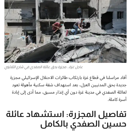
أطباق من المطابخ العربية
سياحة وسفر
منوعات عامة
جاليري الفن التشكيلي
عاجل غزة.. مجزرة بحق عائلة الصفدي في شارع الثلاثيني
من نحن
أفاد مراسلنا في قطاع غزة بارتكاب طائرات الاحتلال الإسرائيلي مجزرة
جديدة بحق المدنيين العزل، بعد استهداف شقة سكنية مأهولة تعود
سياسة الخصوصية
لعائلة الصفدي في مدينة غزة دون أي إنذار مسبق، مما أدى إلى إبادة
أسرة كاملة.
البنود والشروط
تفاصيل المجزرة: استشهاد عائلة
رئيس التحرير
حسين الصفدي بالكامل