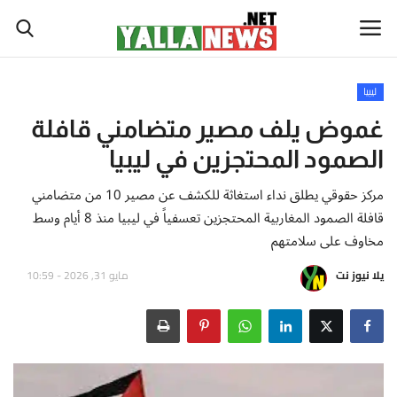
ليبيا
أخبار العالم
غموض يلف مصير متضامني قافلة
الصمود المحتجزين في ليبيا
أخبار الوطن العربي
مركز حقوقي يطلق نداء استغاثة للكشف عن مصير 10 من متضامني
سياسة واقتصاد
قافلة الصمود المغاربية المحتجزين تعسفياً في ليبيا منذ 8 أيام وسط
مخاوف على سلامتهم
رياضة
يلا نيوز نت
مايو 31, 2026 - 10:59
ثقافة وفن
تكنولوجيا وعلوم
صحة ولياقة