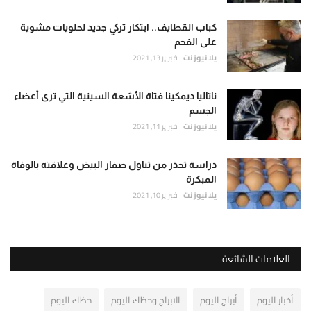
كباب القطايف.. ابتكار تركي جديد لحلويات مشوية
على الفحم
يلا نيوز نت
فبراير 13, 2021
ناتاليا ديمكينا فتاة الأشعة السينية التي ترى أعضاء
الجسم
يلا نيوز نت
فبراير 11, 2021
دراسة تحذر من تناول صفار البيض وعلاقته بالوفاة
المبكرة
يلا نيوز نت
فبراير 10, 2021
العلامات الشائعة
أخبار اليوم
أبراج اليوم
الابراج وحظك اليوم
حظك اليوم