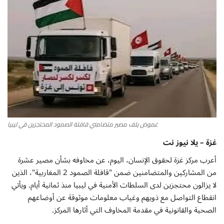
أطباق من المطابخ العربية
سياحة وسفر
منوعات عامة
جاليري الفن التشكيلي
من نحن
غموض يلف مصير متضامني قافلة الصمود المحتجزين في ليبيا
غزة – يلا نيوز نت
سياسة الخصوصية
أعرب مركز غزة لحقوق الإنسان، اليوم، عن مخاوفه بشأن مصير عشرة
من المشاركين والمتضامنين ضمن "قافلة الصمود 2 المغاربية"، الذين
البنود والشروط
لا يزالون محتجزين لدى السلطات الأمنية في ليبيا منذ ثمانية أيام. ويأتي
انقطاع التواصل مع ذويهم وغياب معلومات موثوقة عن أوضاعهم
رئيس التحرير
الصحية والقانونية في مقدمة المخاوف التي أثارها المركز.