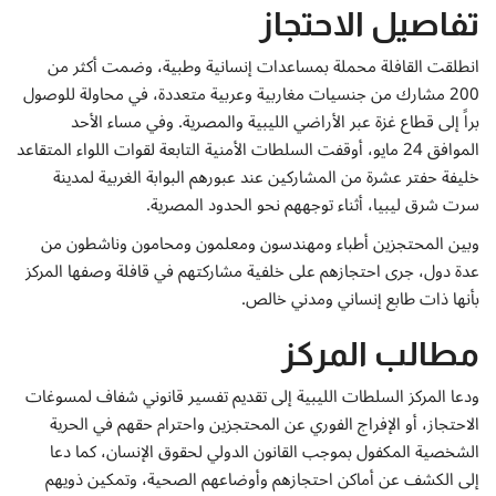
إتصل بنا
تفاصيل الاحتجاز
انطلقت القافلة محملة بمساعدات إنسانية وطبية، وضمت أكثر من
200 مشارك من جنسيات مغاربية وعربية متعددة، في محاولة للوصول
براً إلى قطاع غزة عبر الأراضي الليبية والمصرية. وفي مساء الأحد
الموافق 24 مايو، أوقفت السلطات الأمنية التابعة لقوات اللواء المتقاعد
خليفة حفتر عشرة من المشاركين عند عبورهم البوابة الغربية لمدينة
سرت شرق ليبيا، أثناء توجههم نحو الحدود المصرية.
وبين المحتجزين أطباء ومهندسون ومعلمون ومحامون وناشطون من
عدة دول، جرى احتجازهم على خلفية مشاركتهم في قافلة وصفها المركز
بأنها ذات طابع إنساني ومدني خالص.
مطالب المركز
ودعا المركز السلطات الليبية إلى تقديم تفسير قانوني شفاف لمسوغات
الاحتجاز، أو الإفراج الفوري عن المحتجزين واحترام حقهم في الحرية
الشخصية المكفول بموجب القانون الدولي لحقوق الإنسان، كما دعا
إلى الكشف عن أماكن احتجازهم وأوضاعهم الصحية، وتمكين ذويهم