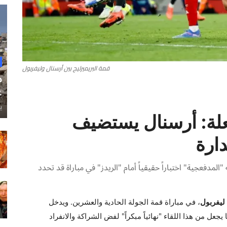
قمة البريميرليج بين أرسنال وليفربول
ح
غ
ي
علة: أرسنال يستضيف
ارة
لمدفعجية" اختباراً حقيقياً أمام "الريدز" في مباراة قد تحدد
ليفربول
، في مباراة قمة الجولة الحادية والعشرين. ويدخل
عل من هذا اللقاء "نهائياً مبكراً" لفض الشراكة والانفراد