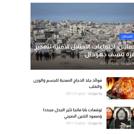
فلسطين
ماس: اجتماعات الاحتلال الأمنية لتهجير
زة تنسف جهود ال...
لا نيوز نت
يونيو 25, 2026
فوائد جلد الدجاج الصحية للجسم والوزن
والقلب
يلا نيوز نت
فبراير 21, 2021
توقعات بابا فانجا تثير الجدل مجددا
وصعود التنين الصيني
يلا نيوز نت
فبراير 13, 2021