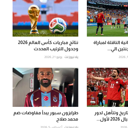
ية الناقلة لمباراة
نتائج مباريات كأس العالم 2026
نتين الي...
وجدول الترتيب المحدث
يلا نيوز نت
يونيو 21, 2026
اريخ وتتأهل لدور
طرابزون سبور يبدأ مفاوضات ضم
محمد صلاح
يلا نيوز نت
أغسطس 5, 2026