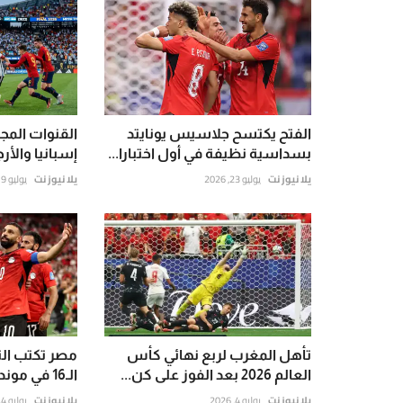
الفتح يكتسح جلاسيس يونايتد
القنوات المجان
بسداسية نظيفة في أول اختبارا...
إسبانيا والأرج
يلا نيوز نت
يوليو 23, 2026
يلا نيوز نت
يوليو 19, 2026
تأهل المغرب لربع نهائي كأس
مصر تكتب الت
العالم 2026 بعد الفوز على كن...
الـ16 في مونديال 2026 لأول...
يلا نيوز نت
يوليو 4, 2026
يلا نيوز نت
يوليو 4, 2026