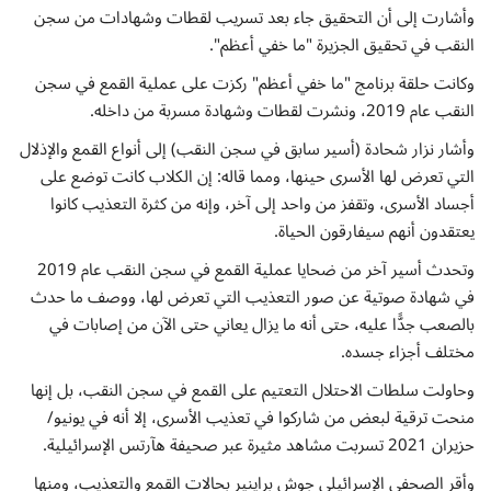
إتصل بنا
وأشارت إلى أن التحقيق جاء بعد تسريب لقطات وشهادات من سجن
النقب في تحقيق الجزيرة "ما خفي أعظم".
وكانت حلقة برنامج "ما خفي أعظم" ركزت على عملية القمع في سجن
النقب عام 2019، ونشرت لقطات وشهادة مسربة من داخله.
وأشار نزار شحادة (أسير سابق في سجن النقب) إلى أنواع القمع والإذلال
التي تعرض لها الأسرى حينها، ومما قاله: إن الكلاب كانت توضع على
أجساد الأسرى، وتقفز من واحد إلى آخر، وإنه من كثرة التعذيب كانوا
يعتقدون أنهم سيفارقون الحياة.
وتحدث أسير آخر من ضحايا عملية القمع في سجن النقب عام 2019
في شهادة صوتية عن صور التعذيب التي تعرض لها، ووصف ما حدث
بالصعب جدًّا عليه، حتى أنه ما يزال يعاني حتى الآن من إصابات في
مختلف أجزاء جسده.
وحاولت سلطات الاحتلال التعتيم على القمع في سجن النقب، بل إنها
منحت ترقية لبعض من شاركوا في تعذيب الأسرى، إلا أنه في يونيو/
حزيران 2021 تسربت مشاهد مثيرة عبر صحيفة هآرتس الإسرائيلية.
وأقر الصحفي الإسرائيلي جوش براينير بحالات القمع والتعذيب، ومنها