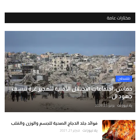
مختارات عامة
فلسطين
حماس: اجتماعات الاحتلال الأمنية لتهجير غزة تنسف
جهود ال...
يلا نيوز نت
يونيو 25, 2026
فوائد جلد الدجاج الصحية للجسم والوزن والقلب
يلا نيوز نت
فبراير 21, 2021