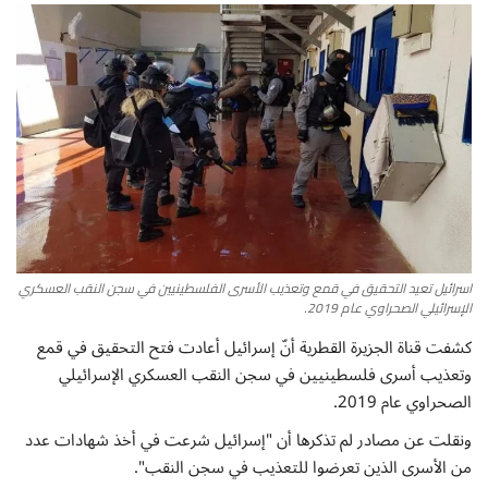
أطباق من المطابخ العربية
سياحة وسفر
منوعات عامة
جاليري الفن التشكيلي
من نحن
اسرائيل تعيد التحقيق في قمع وتعذيب الأسرى الفلسطينيين في سجن النقب العسكري
الإسرائيلي الصحراوي عام 2019.
سياسة الخصوصية
كشفت قناة الجزيرة القطرية أنّ إسرائيل أعادت فتح التحقيق في قمع
وتعذيب أسرى فلسطينيين في سجن النقب العسكري الإسرائيلي
البنود والشروط
الصحراوي عام 2019.
رئيس التحرير
ونقلت عن مصادر لم تذكرها أن "إسرائيل شرعت في أخذ شهادات عدد
من الأسرى الذين تعرضوا للتعذيب في سجن النقب".