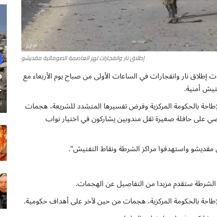
إطلاق نار وانفجارات تهز العاصمة الصومالية مقديشو
 إطلاق نار وانفجارات في الساعات الأولى من صباح يوم الأربعاء مع
ح
تيش أمنية.
غ
ي
لإطاحة بالحكومة المركزية وفرض تفسيرها المتشدد للشريعة، هجمات
ي على حافلة صغيرة تقل مندوبين يشاركون في اختيار نواب
حي مقديشو واستهدفوا مراكز الشرطة ونقاط التفتيش".
ن الشرطة ستقدم مزيدا من التفاصيل عن الهجمات.
لإطاحة بالحكومة المركزية، هجمات من حين لآخر على أهداف حكومية.