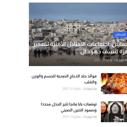
فلسطين
ماس: اجتماعات الاحتلال الأمنية لتهجير
زة تنسف جهود ال...
لا نيوز نت
يونيو 25, 2026
فوائد جلد الدجاج الصحية للجسم والوزن
والقلب
يلا نيوز نت
فبراير 21, 2021
توقعات بابا فانجا تثير الجدل مجددا
وصعود التنين الصيني
يلا نيوز نت
فبراير 13, 2021