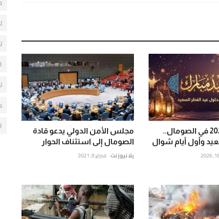
ح
ت
ت
ا
ت
م
ا
عيد الفطر 2026 في الصومال..
مجلس الأمن الدولي يدعو قادة
عيد وأول أيام شوال
الصومال إلى استئناف الحوار
يلا نيوز نت
فبراير 9, 2021