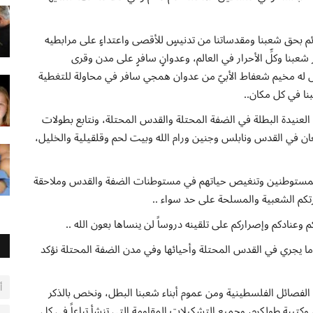
ائم بحق شعبنا ومقدساتنا من تدنيسٍ للأقصى واعتداءٍ على مرابطيه
شعبنا وكلِّ الأحرار في العالم، وعدوانٍ سافرٍ على مدن وقرى
رض له مخيم شعفاط الأبيّ من عدوان همجي سافر في محاولة للتغطية
ا في كل مكان..
العنيدة البطلة في الضفة المحتلة والقدس المحتلة، ونتابع بطولات
جعان في القدس ونابلس وجنين ورام الله وبيت لحم وقلقيلية والخليل،
د والمستوطنين وتنغيص حياتهم في مستوطنات الضفة والقدس وملاحقة
تكم الشعبية والمسلحة على حد سواء ..
 وعنادكم وإصراركم على تلقينه دروساً لن ينساها بعون الله ..
 ما يجري في القدس المحتلة وأحيائها وفي مدن الضفة المحتلة نؤكد
أ
افة الفصائل الفلسطينية ومن عموم أبناء شعبنا البطل، ونخص بالذكر
كتيبة طولكرم، وجميع التشكيلات المقاوِمة التي تنشأ تباعاً في كل