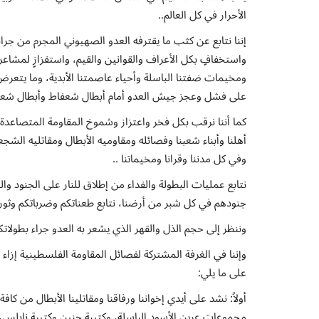
الأحرار في كل العالم..
إننا نتابع عن كثب ما يقترفه العدو الصهيوني المجرم من جر
واستخفافٍ بكل الأعراف والقوانين والقيم، واستفزازٍ لمشاعر 
ومخيمات ضفتنا الباسلة وأحياء عاصمتنا الأبدية، وما يتع
على فشل وعجز جيش العدو أمام أبطال شعفاط وأبطال شعبن
كما أننا نرقب بكل فخر واعتزاز وشموخ المقاومة المتصاعدة 
أهلنا وأبناء شعبنا وفصائله ومقاوميه الأبطال ومقاتليه الش
وفي كل مدننا وقرانا ومخيماتنا ..
نتابع عمليات البطولة والفداء من إطلاق للنار على الجنو
جنودهم في كل شبر من أرضنا، نتابع طعناتكم وضرباتكم وثور
وننظر إلى حجم الذل والقهر الذي يشعر به العدو جراء بطولاتكم
وإننا في الغرفة المشتركة لفصائل المقاومة الفلسطينية إزاء
على ما يلي:
أولاً: نشد على أيدي إخواننا ورفاقنا ومقاتلينا الأبطال من ك
مجموعات عرين الأسود الباسلة، وكتيبة جنين وكتيبة نابلس، و