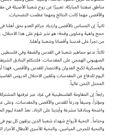
مناطق ضفتنا المباركة، تعبيرًا عن روح شعبنا الأصيلة في مق
والأقصى مهما كانت النتائج ومهما عظمت التضحيات.
ثانياً: إن المساس بالأقصى وازدياد جرائم العدو بحق أهلنا
حجج واهية وعناوين وقحة؛ هو نذير شؤم على هذا الاحتلال، و
من تجرأ على قدسنا وأقصانا وشعبنا وأهلنا.
الصهيوني الهمجي على المقدسات، فلتتكلم البنادق الشريفة
والعسكرية لكبح العدوان والانتصار للقدس والأقصى، فهذا أ
اليوم للدفاع عن المقدسات وتلقين الاحتلال الدروس القاسية
المحتل الثمن غالياً.
رابعاً: إن المقاومة الفلسطينية في غزة، عبر غرفتها المشترك
ومؤثراً، وسيفاً ودرعاً للقدس والأقصى والمقدسات، وعلى
واضحة وبنادقنا مشرعة وأيدينا على الزناد، نعدّ العدة ليوم الم
وختاماً.. التحية لأرواح شهداء شعبنا الذين يرتقون كل يوم ف
والتحية للجرحى الميامين، والتحية للأسرى الأبطال الأحرا