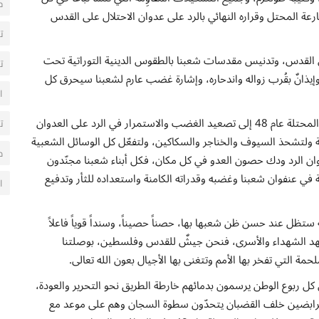
ح
ارعة المحتل وقراره النهائي بالرد على عدوان الاحتلال على القدس
ت
 في القدس، وتدنيس مقدسات شعبنا بالطقوس الدينية التوراتية تحت
ت
إيذانٌ بقُرب زواله واندحاره، وإشارة غضب عارم لشعبنا سيحرق كل
ا
ثالثاً: ندعو جماهير شعبنا في القدس والضفة وفي فلسطين المحتلة عام 48 إلى تصعيد الغضب والاستمرار في الرد على العدوان
ت
 ولتشحذ السيوف والخناجر والسكاكين، ولتفعّل كل الوسائل الشعبية
م
وان الرد ودك حصون العدو في كل مكان، فكل أبناء شعبنا مجنّدون
 في عنفوان شعبنا وغضبه وقدراته الكامنة واستعداده للثأر وتدفيع
ا
ة ستظل عند حسن ظن شعبها بها، حصناً حصيناً، وسنداً قوياً فاعلاً
 عهد الشهداء والأسرى، فنحن جيشٌ للقدس وفلسطين، بوصلتنا
لحمة التي تفخر بها الأمم وتتغنى بها الأجيال بعون الله تعالى.
ي كل ربوع الوطن يرسمون بدمائهم خارطة الطريق نحو التحرير والعودة،
ر الرابضين خلف القضبان يتحدّون سطوة السجان وهم على موعد مع