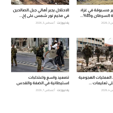
ر مسبوقة في غزة:
الاحتلال يجبر أهالي جبل الصالحين
في مخيم نور شمس على إخ...
202
يلا نيوز نت
أغسطس 3, 2026
 العمليات الهجومية
تصعيد واسع واعتداءات
لى تعليمات ...
استيطانية في الضفة والقدس
202
يلا نيوز نت
أغسطس 7, 2026