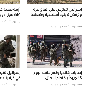
إسرائيل تعترض على اتفاق غزة
أزمة صحية غي
وترفض 3 بنود أساسية وضعتها
61% عجز أدوية السرطان و85%...
...
يلا نيوز نت
أغسطس 3, 6
يلا نيوز نت
أغسطس 2, 2026
إصابات قلنديا وكفر عقب اليوم..
إسرائيل تقيد
48 جريحاً باقتحام الاحتل...
في غزة بناء ع
يلا نيوز نت
أغسطس 6, 2026
يلا نيوز نت
أغسطس 4, 6