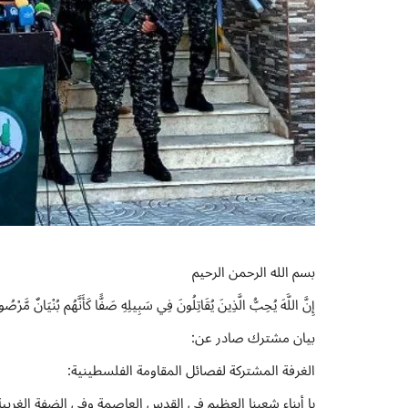
بسم الله الرحمن الرحيم
إِنَّ اللَّهَ يُحِبُّ الَّذِينَ يُقَاتِلُونَ فِي سَبِيلِهِ صَفًّا كَأَنَّهُم بُنْيَانٌ مَّرْ
بيان مشترك صادر عن:
الغرفة المشتركة لفصائل المقاومة الفلسطينية: