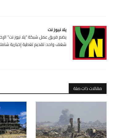
يلا نيوز نت
يضم فريق عمل شبكة "يلا نيوز نت" الإخبا
شغف واحد: تقديم تغطية إخبارية شاملة،
مقالات ذات صلة