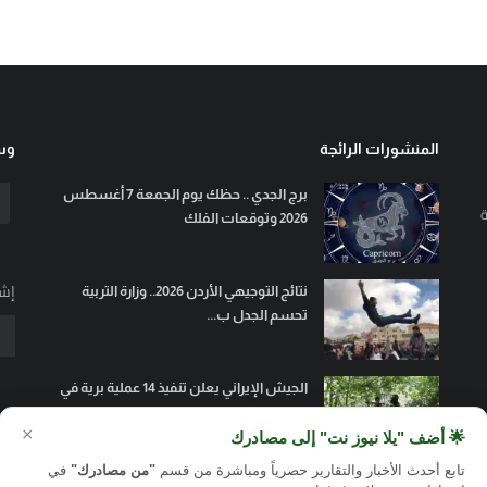
المنشورات الرائجة
وسا
برج الجدي .. حظك يوم الجمعة 7 أغسطس
ة
2026 وتوقعات الفلك
إشت
نتائج التوجيهي الأردن 2026.. وزارة التربية
تحسم الجدل ب...
الجيش الإيراني يعلن تنفيذ 14 عملية برية في
السليمانية و...
×
🌟 أضف "يلا نيوز نت" إلى مصادرك
تابع أحدث الأخبار والتقارير حصرياً ومباشرة من قسم
"من مصادرك"
في