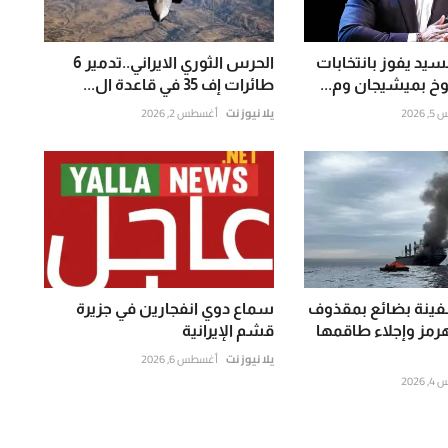
سيد يفوز بانتخابات
الحرس الثوري الايراني..تدمير 6
 بميشيجان وم...
طائرات إف 35 في قاعدة ال...
202
يلا نيوز نت
أغسطس 2, 2026
ينة بضائع بمقذوف
سماع دوي انفجارين في جزيرة
مز وإجلاء طاقمها
قشم الإيرانية
يلا نيوز نت
أغسطس 6, 2026
202