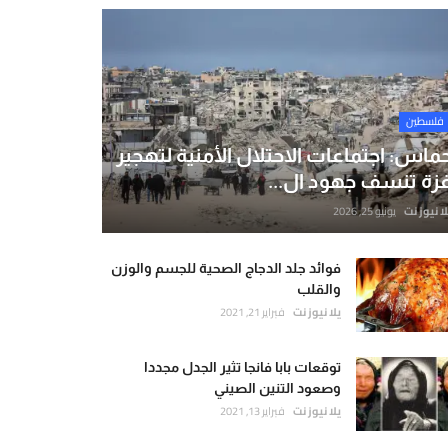
فلسطين
ماس: اجتماعات الاحتلال الأمنية لتهجير
زة تنسف جهود ال...
لا نيوز نت
يونيو 25, 2026
فوائد جلد الدجاج الصحية للجسم والوزن
والقلب
يلا نيوز نت
فبراير 21, 2021
توقعات بابا فانجا تثير الجدل مجددا
وصعود التنين الصيني
يلا نيوز نت
فبراير 13, 2021