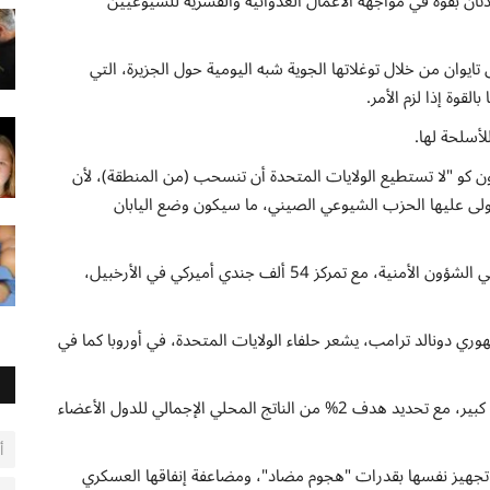
تان بقوة في مواجهة الأعمال العدوانية والقسرية للشيوعيين
يوان من خلال توغلاتها الجوية شبه اليومية حول الجزيرة، التي
لقوة إذا لزم الأمر.
لأسلحة لها.
تون كو "لا تستطيع الولايات المتحدة أن تنسحب (من المنطقة)، لأن
ى عليها الحزب الشيوعي الصيني، ما سيكون وضع اليابان
لكن اليابان ما زالت هي أيضا تعتمد على الولايات المتحدة في الشؤون الأمنية، مع تمركز 54 ألف جندي أميركي في الأرخبيل،
هوري دونالد ترامب، يشعر حلفاء الولايات المتحدة، في أوروبا كما في
وتحض واشنطن حلفاءها على زيادة إنفاقهم العسكري بشكل كبير، مع تحديد هدف 2% من الناتج المحلي الإجمالي للدول الأعضاء
أ
تجهيز نفسها بقدرات "هجوم مضاد"، ومضاعفة إنفاقها العسكري