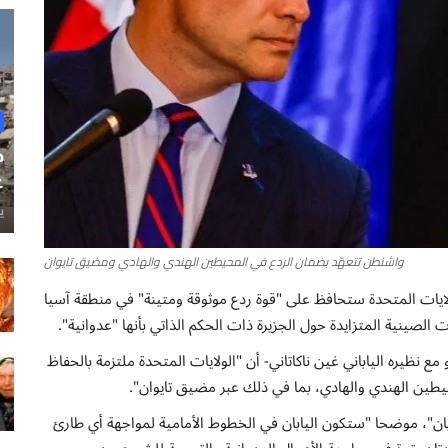
ح
غ
ي
واشنطن تتعهّد بضمان الردع في المحيطين الهندي والهادي ومضيق تايوان
ولايات المتحدة ستحافظ على "قوة ردع موثوقة ومتينة" في منطقة آسيا
الصينية المتزايدة حول الجزيرة ذات الحكم الذاتي بأنها "عدوانية".
يره الياباني غين ناكاتاني- أن "الولايات المتحدة ملتزمة بالحفاظ
طين الهندي والهادي، بما في ذلك عبر مضيق تايوان".
بان"، موضحا "ستكون اليابان في الخطوط الأمامية لمواجهة أي طارئ