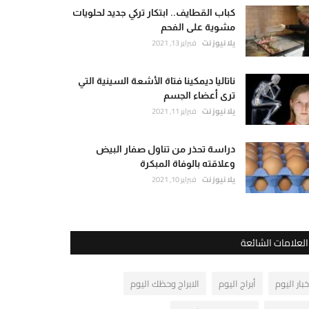
كباب القطايف.. ابتكار تركي جديد لحلويات
مشوية على الفحم
يلا نيوز نت
فبراير 13, 2021
ناتاليا ديمكينا فتاة الأشعة السينية التي
ترى أعضاء الجسم
يلا نيوز نت
فبراير 11, 2021
دراسة تحذر من تناول صفار البيض
وعلاقته بالوفاة المبكرة
يلا نيوز نت
فبراير 10, 2021
العلامات الشائعة
خبار اليوم
أبراج اليوم
الابراج وحظك اليوم