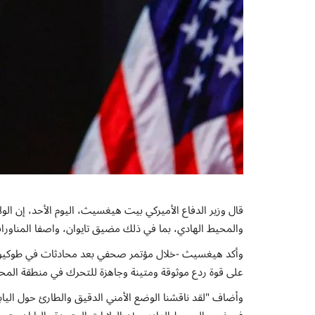
قال وزير الدفاع الأميركي بيت هيغسيث، اليوم الأحد، إن ال
والمحيط الهادي، بما في ذلك مضيق تايوان، واصفا المناورات 
وأكد هيغسيث -خلال مؤتمر صحفي بعد محادثات في طوكيو مع نظ
على قوة ردع موثوقة ومتينة وجاهزة للتحرك في منطقة المحي
وأضاف "لقد ناقشنا الوضع الأمني الدقيق والطارئ حول اليا