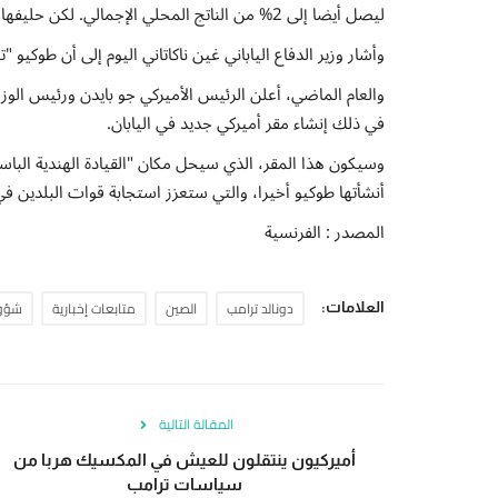
ليصل أيضا إلى 2% من الناتج المحلي الإجمالي. لكن حليفها الأميركي قد يطلب منها الذهاب أبعد من ذلك.
وأشار وزير الدفاع الياباني غين ناكاتاني اليوم إلى أن طوكيو
والعام الماضي، أعلن الرئيس الأميركي جو بايدن ورئيس الوزرا
في ذلك إنشاء مقر أميركي جديد في اليابان.
وسيكون هذا المقر، الذي سيحل مكان "القيادة الهندية الباسيف
أنشأتها طوكيو أخيرا، والتي ستعزز استجابة قوات البلدين في
المصدر : الفرنسية
دونالد ترامب
الصين
متابعات إخبارية
شؤون
العلامات:
المقالة التالية
أميركيون ينتقلون للعيش في المكسيك هربا من
سياسات ترامب