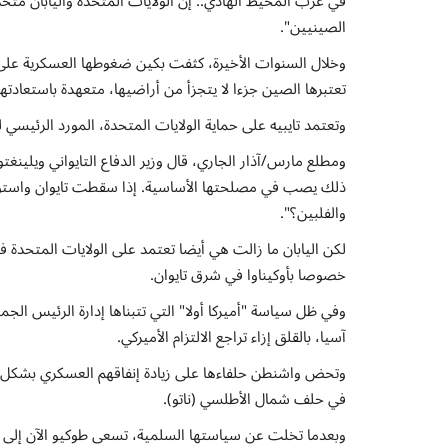
في غرب المحيط الهادي.. إن الولايات المتحدة واليابان متحد
الصينيين".
وخلال السنوات الأخيرة، كثفت بكين ضغوطها العسكرية على تا
تعتبرها الصين جزءا لا يتجزأ من أراضيها، متعهدة باستعادتها با
وتعتمد تايبيه على حماية الولايات المتحدة، المورد الرئيسي ل
ومطلع مارس/آذار الجاري، قال وزير الدفاع التايواني ويلينغ
ذلك يصب في مصلحتها الأساسية. إذا سقطت تايوان واستول
والفلبين؟".
خصوصا بأوكيناوا في شرق تايوان.
وفي ظل سياسة "أميركا أولا" التي تتبناها إدارة الرئيس الجم
آسيا، بالقلق إزاء تراجع الالتزام الأميركي.
في حلف شمال الأطلسي (ناتو).
وبعدما تخلت عن سياستها السلمية، تسعى طوكيو الآن إلى 