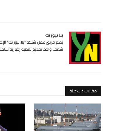
يلا نيوز نت
يضم فريق عمل شبكة "يلا نيوز نت" الإخبا
شغف واحد: تقديم تغطية إخبارية شاملة،
مقالات ذات صلة