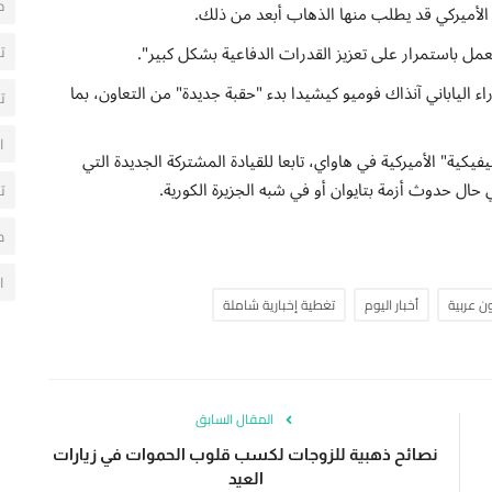
ح
 "تعمل باستمرار على تعزيز القدرات الدفاعية بشكل كبير".
ت
ء الياباني آنذاك فوميو كيشيدا بدء "حقبة جديدة" من التعاون، بما
ت
ا
يكية" الأميركية في هاواي، تابعا للقيادة المشتركة الجديدة التي
 حال حدوث أزمة بتايوان أو في شبه الجزيرة الكورية.
ت
م
ا
 عربية
أخبار اليوم
تغطية إخبارية شاملة
المقال السابق
نصائح ذهبية للزوجات لكسب قلوب الحموات في زيارات
العيد