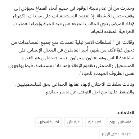
وحذرت من أن عدم تعبئة الوقود في جميع أنحاء القطاع سيؤدي إلى
وقف حتمي للأنشطة، إذ تعتمد المستشفيات على مولدات الكهرباء
لإبقاء المرضى ذوي الحالات الحرجة على قيد الحياة وإجراء العمليات
الجراحية المنقذة للحياة.
وقالت: إن "السلطات الإسرائيلية تعمدت منع جميع المساعدات من
دخول غزة لأكثر من شهر، أُجبر العاملون في المجال الإنساني على
مشاهدة الناس وهم يعانون ويموتون، بينما يتحملون هم العبء
المستحيل والمتمثل بتقديم الإغاثة بإمدادات مستنفدة، فيما يواجهون
نفس الظروف المهددة للحياة".
ودعت سلطات الاحتلال لإنهاء عقابها الجماعي بحق للفلسطينيين،
والضغط عليها من أجل التوقف عن تدمير حياتهم.
العلامات:
فلسطين اليوم
أخبار غزة
غزة الآن
أخبار فلسطين
اخبار فلسطين اليوم