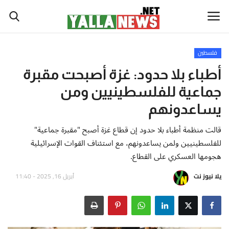
فلسطين
أخبار العالم
أطباء بلا حدود: غزة أصبحت مقبرة
جماعية للفلسطينيين ومن
أخبار الوطن العربي
يساعدونهم
سياسة واقتصاد
قالت منظمة أطباء بلا حدود إن قطاع غزة أصبح "مقبرة جماعية"
للفلسطينيين ولمن يساعدونهم، مع استئناف القوات الإسرائيلية
رياضة
هجومها العسكري على القطاع.
ثقافة وفن
يلا نيوز نت
أبريل 16, 2025 - 11:40
تكنولوجيا وعلوم
صحة ولياقة