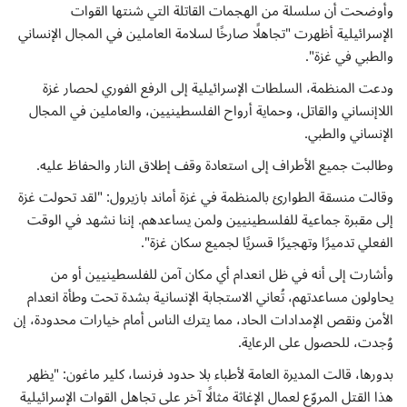
إتصل بنا
وأوضحت أن سلسلة من الهجمات القاتلة التي شنتها القوات
الإسرائيلية أظهرت "تجاهلًا صارخًا لسلامة العاملين في المجال الإنساني
والطبي في غزة".
ودعت المنظمة، السلطات الإسرائيلية إلى الرفع الفوري لحصار غزة
اللاإنساني والقاتل، وحماية أرواح الفلسطينيين، والعاملين في المجال
الإنساني والطبي.
وطالبت جميع الأطراف إلى استعادة وقف إطلاق النار والحفاظ عليه.
وقالت منسقة الطوارئ بالمنظمة في غزة أماند بازيرول: "لقد تحولت غزة
إلى مقبرة جماعية للفلسطينيين ولمن يساعدهم. إننا نشهد في الوقت
الفعلي تدميرًا وتهجيرًا قسريًا لجميع سكان غزة".
وأشارت إلى أنه في ظل انعدام أي مكان آمن للفلسطينيين أو من
يحاولون مساعدتهم، تُعاني الاستجابة الإنسانية بشدة تحت وطأة انعدام
الأمن ونقص الإمدادات الحاد، مما يترك الناس أمام خيارات محدودة، إن
وُجدت، للحصول على الرعاية.
بدورها، قالت المديرة العامة لأطباء بلا حدود فرنسا، كلير ماغون: "يظهر
هذا القتل المروّع لعمال الإغاثة مثالًا آخر على تجاهل القوات الإسرائيلية