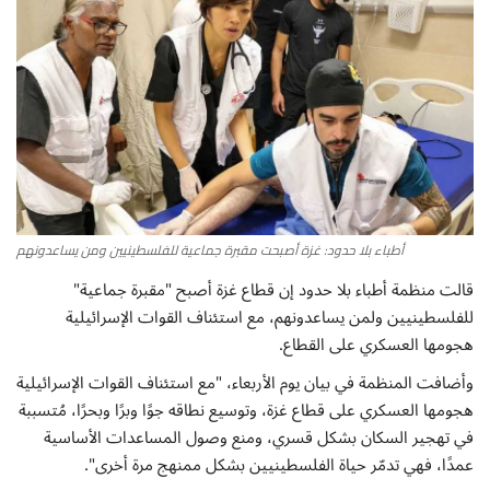
أطباق من المطابخ العربية
سياحة وسفر
منوعات عامة
جاليري الفن التشكيلي
أطباء بلا حدود: غزة أصبحت مقبرة جماعية للفلسطينيين ومن يساعدونهم
من نحن
قالت منظمة أطباء بلا حدود إن قطاع غزة أصبح "مقبرة جماعية"
للفلسطينيين ولمن يساعدونهم، مع استئناف القوات الإسرائيلية
سياسة الخصوصية
هجومها العسكري على القطاع.
وأضافت المنظمة في بيان يوم الأربعاء، "مع استئناف القوات الإسرائيلية
البنود والشروط
هجومها العسكري على قطاع غزة، وتوسيع نطاقه جوًا وبرًا وبحرًا، مُتسببة
في تهجير السكان بشكل قسري، ومنع وصول المساعدات الأساسية
رئيس التحرير
عمدًا، فهي تدمّر حياة الفلسطينيين بشكل ممنهج مرة أخرى".