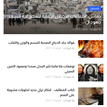
فلسطين
حماس: اجتماعات الاحتلال الأمنية لتهجير غزة تنسف
جهود ال...
يلا نيوز نت
يونيو 25, 2026
فوائد جلد الدجاج الصحية للجسم والوزن والقلب
يلا نيوز نت
فبراير 21, 2021
توقعات بابا فانجا تثير الجدل مجددا وصعود التنين
الصيني
يلا نيوز نت
فبراير 13, 2021
كباب القطايف.. ابتكار تركي جديد لحلويات مشوية
على الفحم
يلا نيوز نت
فبراير 13, 2021