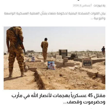
إتصل بنا
قارير
يلا نيوز نت
أغسطس 6, 2026
قيقة
بيان القوات المسلحة اليمنية لحكومة صنعاء بشأن العملية العسكرية الواسعة
موثوقة
والنوعية ...
ستندة
لى
لتحليل
لعميق
التحقق
لفوري
ن
لمصادر
الأرقام
لحية.
مقتل 45 عسكرياً بهجمات لأنصار الله في مأرب
وحضرموت وقصف...