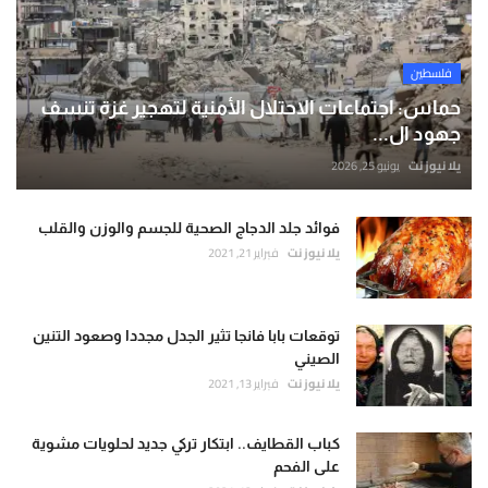
فلسطين
حماس: اجتماعات الاحتلال الأمنية لتهجير غزة تنسف
جهود ال...
يلا نيوز نت
يونيو 25, 2026
فوائد جلد الدجاج الصحية للجسم والوزن والقلب
يلا نيوز نت
فبراير 21, 2021
توقعات بابا فانجا تثير الجدل مجددا وصعود التنين
الصيني
يلا نيوز نت
فبراير 13, 2021
كباب القطايف.. ابتكار تركي جديد لحلويات مشوية
على الفحم