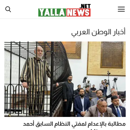
نصة
أخبار الوطن العربي
لا
أخبار العالم
يوز
أخبار الوطن العربي
ت
لإخبارية
سياسة واقتصاد
نصة
رياضة
لا
يوز
ثقافة وفن
ت
(Yalla
تكنولوجيا وعلوم
New
Net)
مطالبة بالإعدام لمفتي النظام السابق أحمد
ي
صحة ولياقة